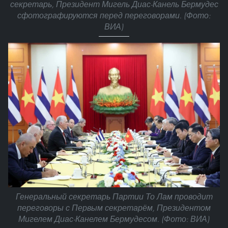
секретарь, Президент Мигель Диас-Канель Бермудес
сфотографируются перед переговорами. (Фото:
ВИА)
Генеральный секретарь Партии То Лам проводит
переговоры с Первым секретарём, Президентом
Мигелем Диас-Канелем Бермудесом. (Фото: ВИА)