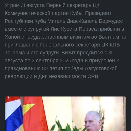
Утром 31 августа Первый секретарь ЦК
Коммунистической партии Кубы, Президент
Республики Куба Мигель Диас-Канель Бермудес
вместе с супругой Лис Куэста Пераса прибыли в
Ханой с государственным визитом во Вьетнам по
приглашению Генерального секретаря ЦК КПВ
То Лама и его супруги. Визит продлится с 31
августа по 2 сентября 2025 года и приурочен к
празднованию 80-летия победы Августовской
революции и Дня независимости СРВ.