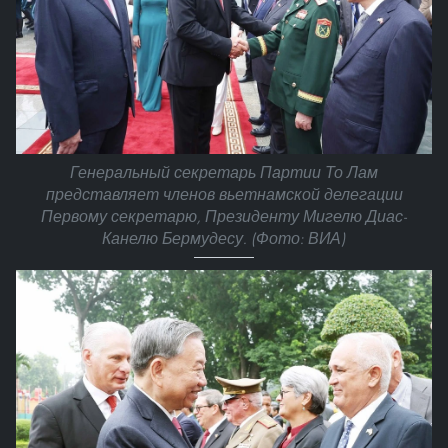
Генеральный секретарь Партии То Лам
представляет членов вьетнамской делегации
Первому секретарю, Президенту Мигелю Диас-
Канелю Бермудесу. (Фото: ВИА)