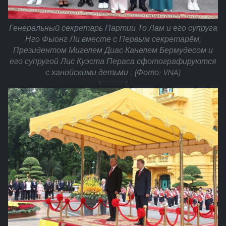
Генеральный секретарь Партии То Лам и его супруга
Нго Фыонг Ли вместе с Первым секретарём,
Президентом Мигелем Диас-Канелем Бермудесом и
его супругой Лис Куэста Пераса сфотографируются
с ханойскими детьми . (Фото: VNA)