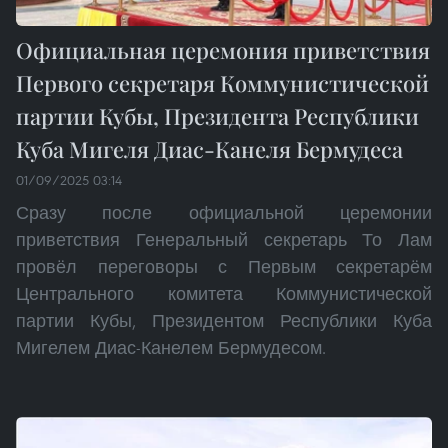
Официальная церемония приветствия
Первого секретаря Коммунистической
партии Кубы, Президента Республики
Куба Мигеля Диас-Канеля Бермудеса
01/09/2025 03:14
Сразу после официальной церемонии
приветствия Генеральный секретарь То Лам
провёл переговоры с Первым секретарём
Центрального комитета Коммунистической
партии Кубы, Президентом Республики Куба
Мигелем Диас-Канелем Бермудесом.