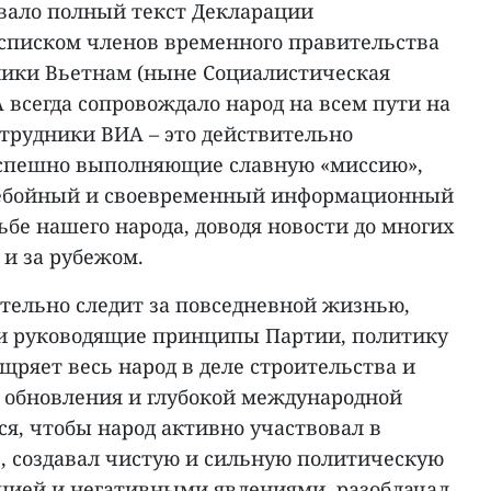
овало полный текст Декларации
 списком членов временного правительства
ики Вьетнам (ныне Социалистическая
 всегда сопровождало народ на всем пути на
отрудники ВИА – это действительно
успешно выполняющие славную «миссию»,
ебойный и своевременный информационный
ьбе нашего народа, доводя новости до многих
 и за рубежом.
ательно следит за повседневной жизнью,
 и руководящие принципы Партии, политику
ощряет весь народ в деле строительства и
е обновления и глубокой международной
я, чтобы народ активно участвовал в
, создавал чистую и сильную политическую
пцией и негативными явлениями, разоблачал