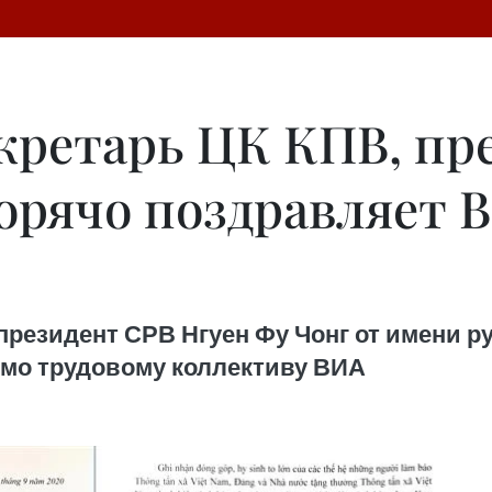
кретарь ЦК КПВ, пр
орячо поздравляет ВИ
президент СРВ Нгуен Фу Чонг от имени р
мо трудовому коллективу ВИА