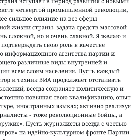
страна вступает в период развития с новыми
тексте четвертой промышленной революции,
лее сильное влияние на все сферы
ной жизни страны, задача средств массовой
нь сложной, но и очень славной. Я желаю и
 подтверждать свою роль в качестве
о информационного агентства партии и
яющего различные виды внутренней и
ии всем слоям населения. Пусть каждый
ктор и техник ВИА продолжает отстаивать
олений, всегда сохраняет политическую и
постоянно повышая свою квалификацию, опыт
ьтуре, иностранных языках; активно реализуя
урналисты - тоже революционные бойцы, а
е оружие». Пусть журналисты всегда с честью
неров» на идейно-культурном фронте Партии.