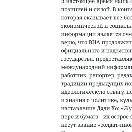
В настоящее время наша 
позицией и силой. В кон
которая оказывает все бо
экономической и социаль
информации является оче
верю, что ВИА продолжит
официального и надежног
государства, предоставл
международний информац
работник, репортер, реда
традиции предыдущих пок
идеологическую отвагу, 
и знания о политике, кул
наставление Дяди Хо: «Ж
перо и бумага - их остро
несут звание «солдат-пио