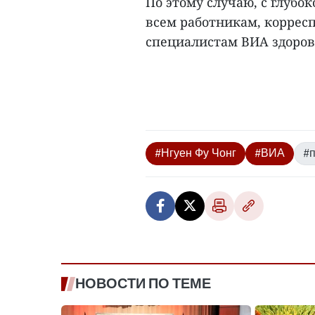
По этому случаю, с глубо
всем работникам, коррес
специалистам ВИА здоровья
#Нгуен Фу Чонг
#ВИА
#
НОВОСТИ ПО ТЕМЕ