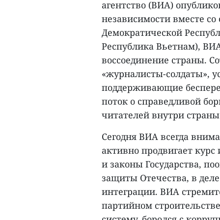
агентство (ВИА) опублик
независимости вместе со
Демократической Республ
Республика Вьетнам), ВИА
воссоединение страны. С
«журналисты-солдаты», 
поддерживающие беспер
поток о справедливой бор
читателей внутри страны
Сегодня ВИА всегда вним
активно продвигает курс
и законы Государства, по
защиты Отечества, в дел
интеграции. ВИА стремитс
партийном строительстве
систему, боролся с корру