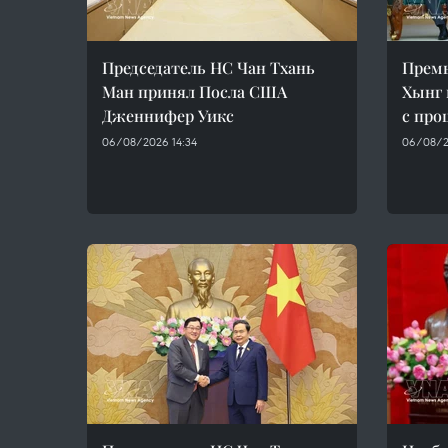
Председатель НС Чан Тхань
Прем
Ман принял Посла США
Хынг 
Дженнифер Уикс
с пр
06/08/2026 14:34
06/08/2