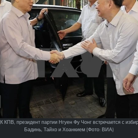
К КПВ, президент партии Нгуен Фу Чонг встречается с изби
Бадинь, Тайхо и Хоанкием (Фото: ВИА)