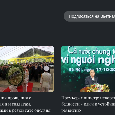
Подписаться на Вьетн
ния прощания с
Премьер-министр: искоре
ми и солдатам,
бедности - ключ к устойч
ми в результате оползня
развитию