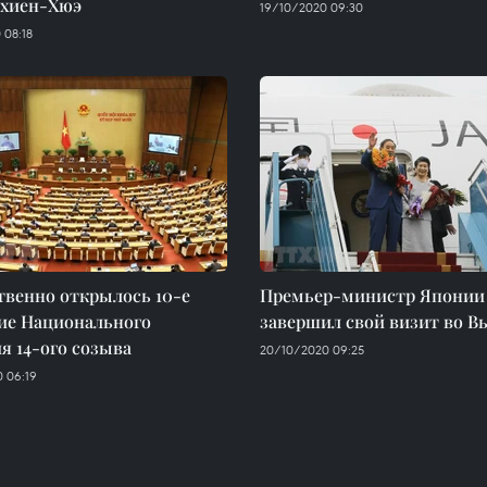
тхиен-Хюэ
19/10/2020 09:30
 08:18
твенно открылось 10-е
Премьер-министр Японии
ие Национального
завершил свой визит во В
я 14-ого созыва
20/10/2020 09:25
 06:19