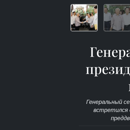
Генер
презид
Генеральный се
встретился с
преддв