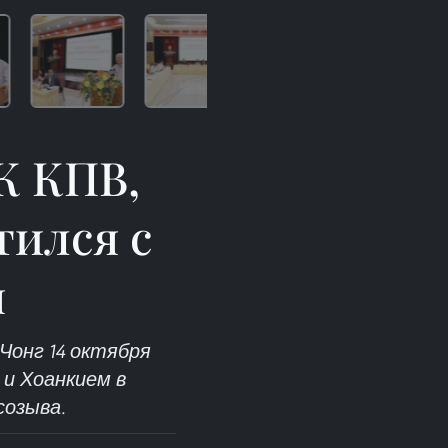
К КПВ,
тился с
я
Чонг 14 октября
 и Хоанкием в
созыва.