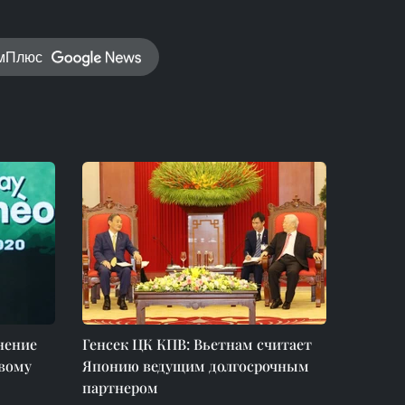
амПлюс
нение
Генсек ЦК КПВ: Вьетнам считает
ивому
Японию ведущим долгосрочным
партнером