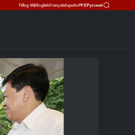
Tiếng Việt
English
Français
Español
Русский
中文