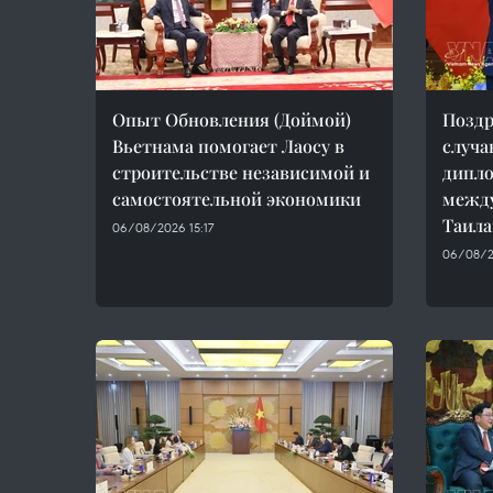
Опыт Обновления (Доймой)
Поздр
Вьетнама помогает Лаосу в
случа
строительстве независимой и
дипл
самостоятельной экономики
между
Таил
06/08/2026 15:17
06/08/2