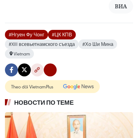
ВИА
#Нгуен Фу Чонг
#ЦК КПВ
#XIII всевьетнамского съезда
#Хо Ши Мина
Vietnam
Theo dõi VietnamPlus
НОВОСТИ ПО ТЕМЕ