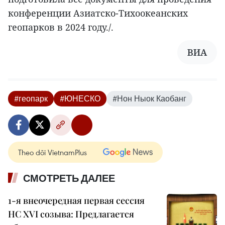
конференции Азиатско-Тихоокеанских
геопарков в 2024 году./.
ВИА
#геопарк
#ЮНЕСКО
#Нон Ныок Каобанг
Theo dõi VietnamPlus
СМОТРЕТЬ ДАЛЕЕ
1-я внеочередная первая сессия
НС XVI созыва: Предлагается