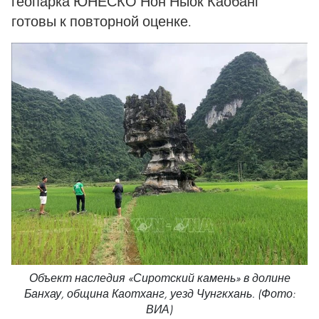
геопарка ЮНЕСКО Нон Ныок Каобанг
готовы к повторной оценке.
Объект наследия «Сиротский камень» в долине
Банхау, община Каотханг, уезд Чунгкхань. (Фото:
ВИА)