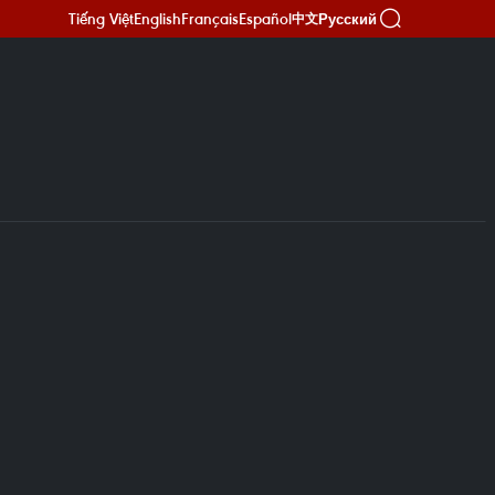
Tiếng Việt
English
Français
Español
Русский
中文