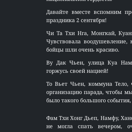
Давайте вместе вспомним пр
праздника 2 сентября!
Чи Та Тхи Нга, Монгкай, Куан
Чувствовала воодушевление, 
бойцы шли очень красиво.
Ву Дак Чьен, улица Куа Нам
горжусь своей нацией!
То Вьет Чьен, коммуна Тело, 
организацию парада, чтобы мы
было такого большого события,
Фам Тхи Хонг Дьеп, Намфу, Хан
не могла спать вечером, о