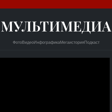
МУЛЬТИМЕДИА
Фото
Видео
Инфографика
Мегаистория
Подкаст