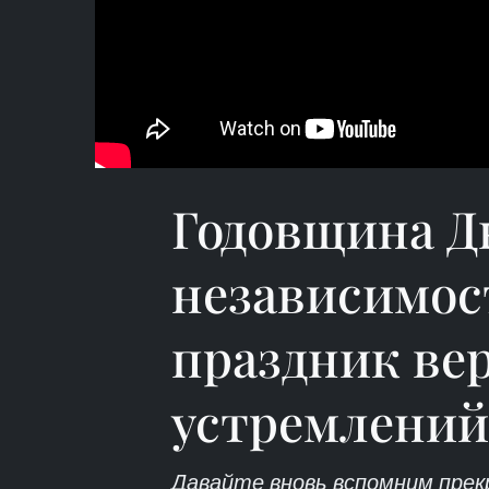
Годовщина Д
независимос
праздник ве
устремлений
Давайте вновь вспомним прек