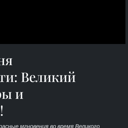
ня
ти: Великий
ры и
!
расные мгновения во время Великого