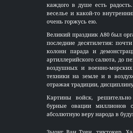
каждого в душе есть радость
веселье и какой-то внутренн
очень горжусь ею.
Великий праздник A80 был орг
последние десятилетия: почти
колонн парада и демонстрац
артиллерийского салюта, до пе
воздушных и военно-морских
техники на земле и в воздух
отражая традиции, дисциплин
Картины войск, решительн
бурные овации миллионов с
абсолютную веру народа в буд
Зыонг Ван Туен, тиктокер, Х