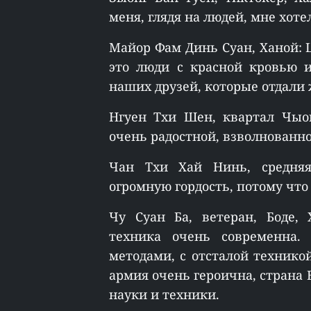
меня, глядя на людей, мне хот
Майор Фам Динь Суан, Ханой: 
это люди с красной кровью 
наших друзей, которые отдали 
Нгуен Тхи Шен, квартал Чыон
очень радостной, взволнованно
Чан Тхи Хай Нинь, средняя
огромную гордость, потому что 
Чу Суан Ба, ветеран, Боде,
техника очень современна.
методами, с отсталой технико
армия очень героична, страна
науки и техники.