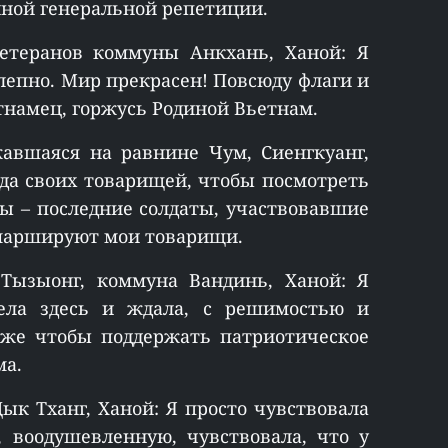
нной генеральной репетиции.
ветеранов коммуны Анкхань, Ханой: Я
лепно. Мир прекрасен! Повсюду флаги и
ьетнамец, горжусь Родиной Вьетнам.
жавшаяся на равнине Чум, Сиенгкуанг,
да своих товарищей, чтобы посмотреть
Мы – последние солдаты, участвовавшие
к маршируют мои товарищи.
 Тызыонг, коммуна Вандинь, Ханой: Я
ела здесь и ждала, с решимостью и
акже чтобы поддержать патриотическое
ма.
ык Тханг, Ханой: Я просто чувствовала
, воодушевленную, чувствовала, что у