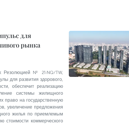
пульс для
чивого рынка
ых Резолюцией № 21-NQ/TW,
улы для развития здорового,
сти, обеспечит реализацию
пление системы жилищного
их право на государственную
ов, увеличение предложения
ндного жилья по приемлемым
ию стоимости коммерческого