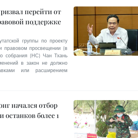
призвал перейти от
равовой поддержке
утатской группы по проекту
и правовом просвещении (в
го собрания (НС) Чан Тхань
менений в закон не должно
авками или расширением
нг начался отбор
 останков более 1