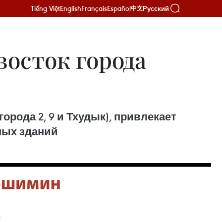
Tiếng Việt
English
Français
Español
Русский
中文
осток города
рода 2, 9 и Тхудык), привлекает
ных зданий