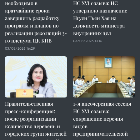
необходимо в
НС XVI созыва: НС
кратчайшие сроки
утвердило назначение
завершить разработку
Нгуен Тьен Хая на
программ и планов по
должность министра
реализации резолюций 3-
внутренних дел
го пленума ЦК КПВ
03/08/2026 13:16
03/08/2026 16:29
Правительственная
1-я внеочередная сессия
пресс-конференция:
НС XVI созыва:
после реорганизации
сокращение перечня
количество деревень и
видов
городских групп жителей
предпринимательской