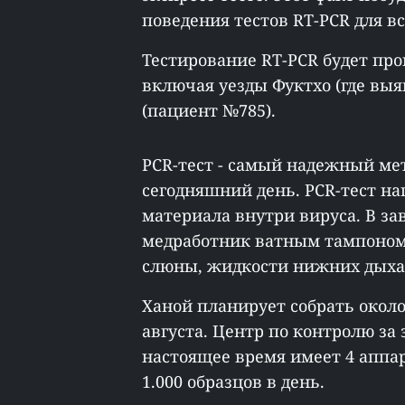
поведения тестов RT-PCR для в
Тестирование RT-PCR будет пров
включая уезды Фуктхо (где вы
(пациент №785).
PCR-тест - самый надежный ме
сегодняшний день. PCR-тест н
материала внутри вируса. В за
медработник ватным тампоном 
слюны, жидкости нижних дыхат
Ханой планирует собрать около 
августа. Центр по контролю за 
настоящее время имеет 4 аппа
1.000 образцов в день.