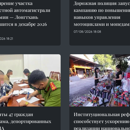
рение участка
Дорожная полиция запус
стной автомагистрали
кампанию по повышени
мин — Лонгтхань
навыков управления
шится в декабре 2026
мотоциклами и мопедам
07/08/2026 18:08
26 18:21
ты 47 граждан
Институциональная ре
ама, депортированных
способствует ускорению
ША
реализации национальн