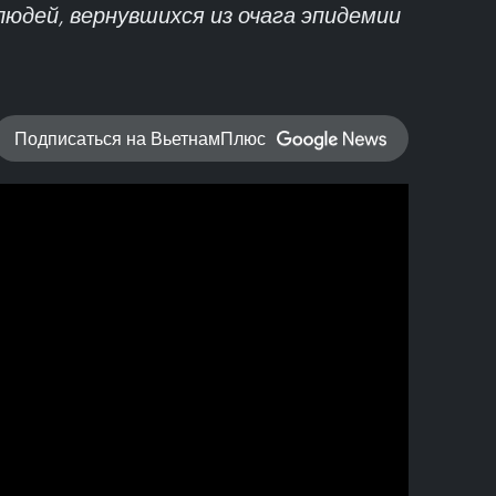
юдей, вернувшихся из очага эпидемии
Подписаться на ВьетнамПлюс