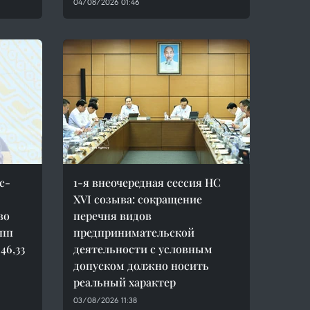
04/08/2026 01:46
с-
1-я внеочередная сессия НС
XVI созыва: сокращение
во
перечня видов
упп
предпринимательской
46,33
деятельности с условным
допуском должно носить
реальный характер
03/08/2026 11:38