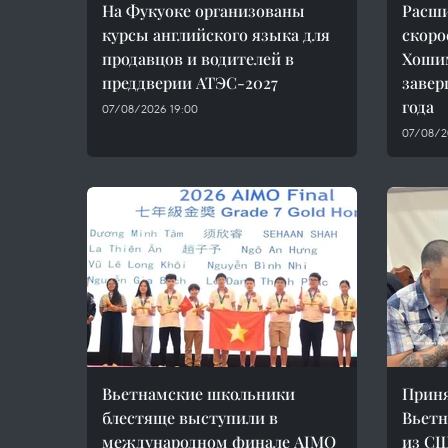
На Фукуоке организованы
Расши
курсы английского языка для
скоро
продавцов и водителей в
Хоши
преддверии АТЭС-2027
завер
года
07/08/2026 19:00
07/08/20
Вьетнамские школьники
Приня
блестяще выступили в
Вьетн
международном финале AIMO
из С