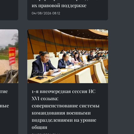
их правовой поддержке
04/08/2026 08:12
тие
1-я внеочередная сессия НС
XVI созыва:
пные
совершенствование системы
командования военными
подразделениями на уровне
общин