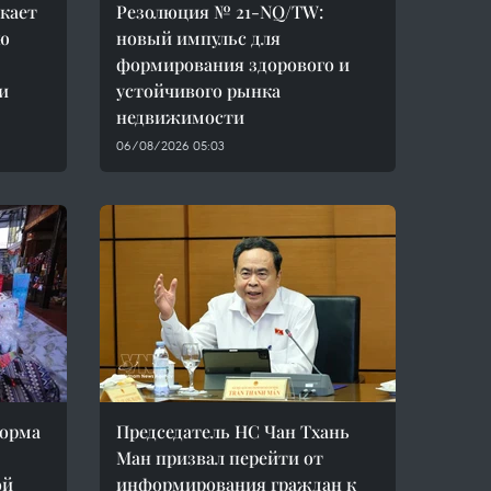
кает
Резолюция № 21-NQ/TW:
ю
новый импульс для
формирования здорового и
и
устойчивого рынка
недвижимости
06/08/2026 05:03
форма
Председатель НС Чан Тхань
Ман призвал перейти от
ой
информирования граждан к