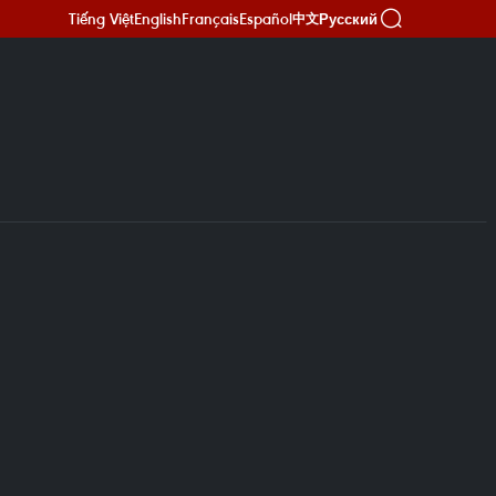
Tiếng Việt
English
Français
Español
Русский
中文