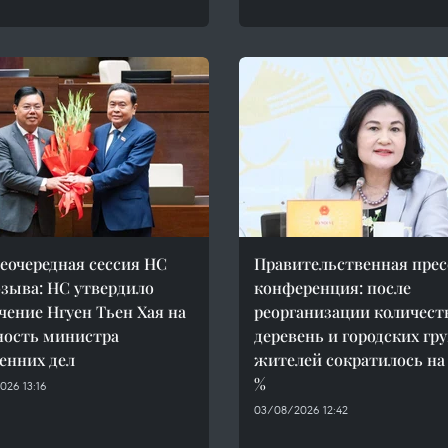
неочередная сессия НС
Правительственная прес
озыва: НС утвердило
конференция: после
чение Нгуен Тьен Хая на
реорганизации количест
ость министра
деревень и городских гр
енних дел
жителей сократилось на 
%
026 13:16
03/08/2026 12:42