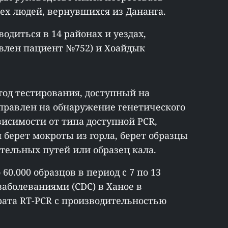
сех людей, вернувшихся из Дананга.
одиться в 14 районах и уездах,
явлен пациент №752) и Хоайдык
тод тестирования, доступный на
аправлен на обнаружение генетического
висимости от типа доступной PCR,
берет мокроты из горла, берет образцы
ельных путей или образец кала.
60.000 образцов в период с 7 по 13
заболеваниями (CDC) в Ханое в
рата RT-PCR с производительностью