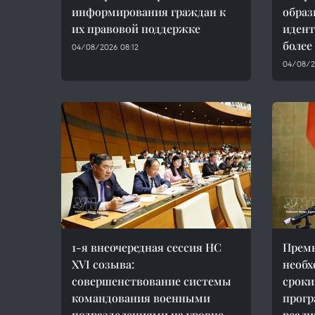
информирования граждан к
образ
их правовой поддержке
идент
более
04/08/2026 08:12
04/08/2
1-я внеочередная сессия НС
Премь
XVI созыва:
необх
совершенствование системы
сроки
командования военными
прогр
подразделениями на уровне
реали