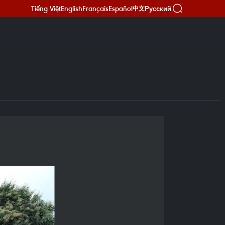
Tiếng Việt
English
Français
Español
Русский
中文