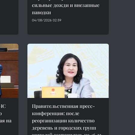
сильные дожди и внезапные
паводки
04/08/2026 02:59
 НС
Правительственная пресс-
о
конференция: после
ая на
реорганизации количество
деревень и городских групп
жителей сократилось на 46,33