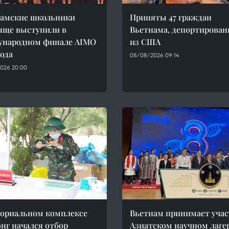
амские школьники
Приняты 47 граждан
яще выступили в
Вьетнама, депортирова
ународном финале AIMO
из США
года
05/08/2026 09:14
026 20:00
ориальном комплексе
Вьетнам принимает учас
нг начался отбор
Азиатском научном лаге