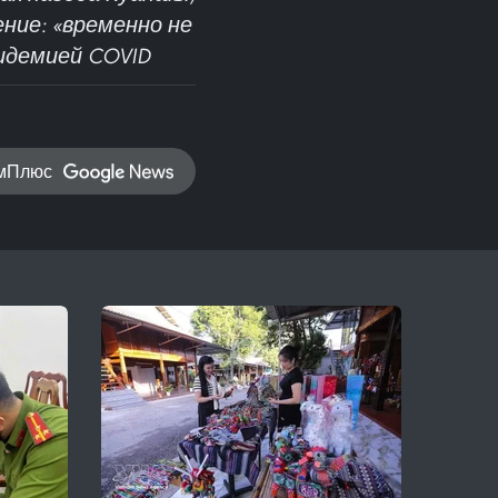
ние: «временно не
идемией COVID
амПлюс