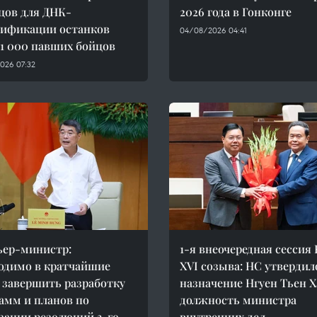
цов для ДНК-
2026 года в Гонконге
ификации останков
04/08/2026 04:41
 1 000 павших бойцов
026 07:32
ер-министр:
1-я внеочередная сессия
одимо в кратчайшие
XVI созыва: НС утвердил
 завершить разработку
назначение Нгуен Тьен Х
амм и планов по
должность министра
зации резолюций 3-го
внутренних дел