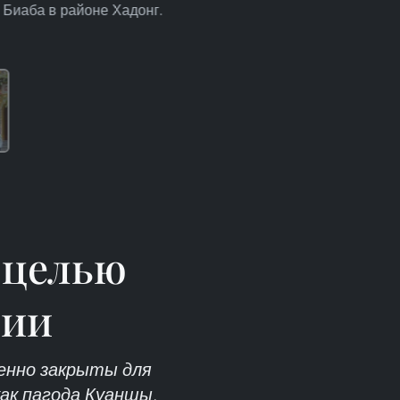
е Биаба в районе Хадонг.
 целью
мии
енно закрыты для
как пагода Куаншы,