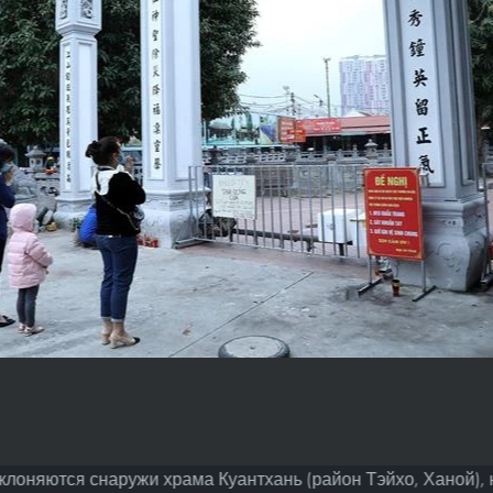
клоняются снаружи храма Куантхань (район Тэйхо, Ханой),