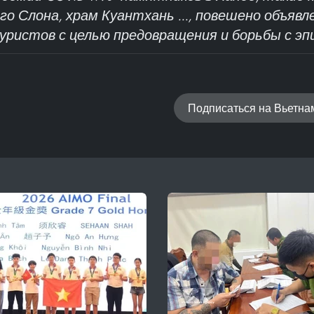
о Слона, храм Куантхань ..., повешено объявле
ристов с целью предовращения и борьбы с эп
Подписаться на Вьетн