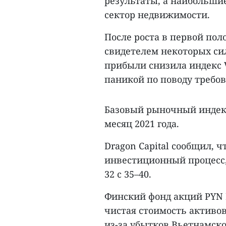
результаты, а наибольши
сектор недвижимости.
После роста в первой по
свидетелем некоторых си
прибыли снизила индекс 
паникой по поводу требов
Базовый рыночный индекс
месяц 2021 года.
Dragon Capital сообщил, 
инвестиционный процесс,
32 с 35–40.
Финский фонд акций PYN El
чистая стоимость активов
из-за убытков Вьетнамск