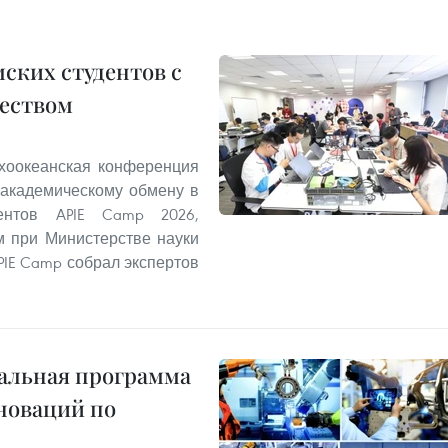
мских студентов с
еством
ихоокеанская конференция
академическому обмену в
нтов APIE Camp 2026,
м при Министерстве науки
PIE Camp собрал экспертов
альная программа
нноваций по