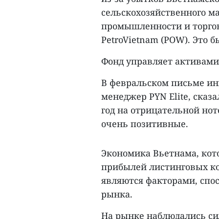
сельскохозяйственного м
промышленности и торгов
PetroVietnam (POW). Это б
Фонд управляет активами
В февральском письме ин
менеджер PYN Elite, сказ
год на отрицательной нот
очень позитивные.
Экономика Вьетнама, кото
прибылей листинговых к
являются факторами, сп
рынка.
На рынке наблюдались сил