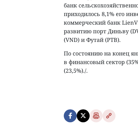
банк сельскохозяйственно
приходилось 8,1% его ин
коммерческий банк LienVi
развитию порт Диньву (D
(VND) и Футай (PTB).
По состоянию на конец я
в финансовый сектор (35
(23,5%)./.