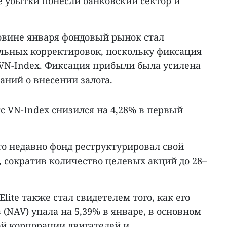
е убытки понесли банковский сектор и
ловине января фондовый рынок стал
льных корректировок, поскольку фиксация
VN-Index. Фиксация прибыли была усилена
аний о внесении залога.
 VN-Index снизился на 4,28% в первый
что недавно фонд реструктурировал свой
 сократив количество целевых акций до 28–
ite также стал свидетелем того, как его
 (NAV) упала на 5,39% в январе, в основном
ой корпорации двигателей и