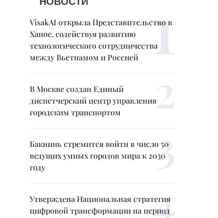
НОВОСТИ
VisakAI открыла Представительство в
Ханое, содействуя развитию
технологического сотрудничества
между Вьетнамом и Россией
В Москве создан Единый
диспетчерский центр управления
городским транспортом
Бакнинь стремится войти в число 50
ведущих умных городов мира к 2030
году
Утверждена Национальная стратегия
цифровой трансформации на период