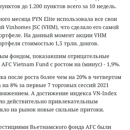
пунктов до 1.200 пунктов всего за 10 недель.
ого месяца PYN Elite использовала все свои
й Vinhomes JSC (VHM), что сделало его самой
портфеле. На данный момент акции VHM
ортфеля стоимостью 1,5 трлн. донгов.
ым фондом, показавшим отрицательные
 AFC Vietnam Fund с ростом на (минус) - 1,9%.
а после роста более чем на 20% в четвертом
а на 8% за первые 7 торговых сессий 2021
 движением. А достижение индекса VN-Index
ыло действительно привлекательным
екло на рынок новые сильные притоки.
стициями Вьетнамского фонда AFC были