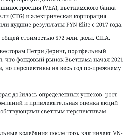
ашиностроения (VEA), вьетнамского банка
ли (CTG) и электрическая корпорация
ыли худшие результаты PYN Elite с 2017 года.
 общей стоимостью 572 млн. долл. США.
весторам Петри Деринг, портфельный
ал, что фондовый рынок Вьетнама начал 2021
е, но перспективы на весь год по-прежнему
рая добилась определенных успехов, рост
омпаний и привлекательная оценка акций
особствующими светлым перспективам
ьные колебания после того, как индекс VN-