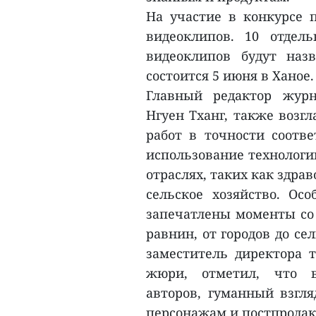
На участие в конкурсе п
видеоклипов. 10 отдел
видеоклипов будут наз
состоится 5 июня в Ханое.
Главный редактор жур
Нгуен Тханг, также возг
работ в точности соотв
использование технологи
отраслях, таких как здра
сельское хозяйство. Ос
запечатлены моменты со 
равнин, от городов до се
заместитель директора 
жюри, отметил, что в
авторов, гуманный взгля
персонажам и постпродак