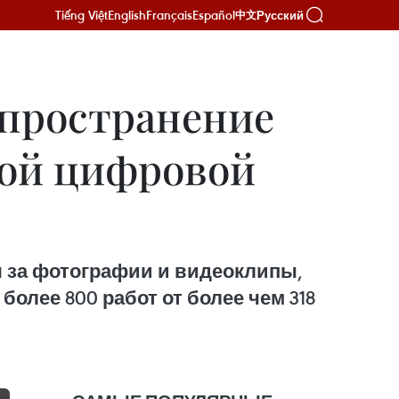
Tiếng Việt
English
Français
Español
Русский
中文
спространение
ной цифровой
я за фотографии и видеоклипы,
олее 800 работ от более чем 318