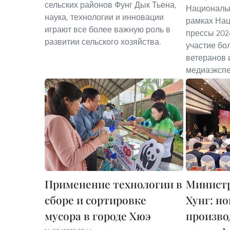
сельских районов Фунг Дык Тьена,
Националь
наука, технологии и инновации
рамках На
играют все более важную роль в
прессы 202
развитии сельского хозяйства.
участие бо
ветеранов
медиаэкспе
Применение технологии в
Министр
сборе и сортировке
Хунг: н
мусора в городе Хюэ
произво