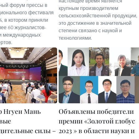
настоящее время является
ный форум прессы в
крупным производителем
ционального фестиваля
сельскохозяйственной продукции, 
4, в котором приняли
это достижение в значительной
лее 60 журналистов-
степени связано с наукой и
 и международных
технологиями.
ртов.
 Нгуен Мань
Объявлены победители
овые
премии «Золотой глобус
дительные силы –
2023 » в области науки и