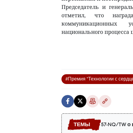
Председатель и генераль
отметил, что награ
коммуникационных у
национального процесса 
#Премия "Технологии с сердц
57-NQ/TW о