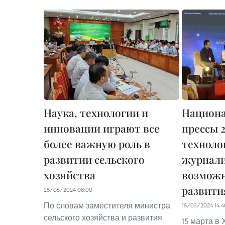
Наука, технологии и
Национ
инновации играют все
прессы 
более важную роль в
техноло
развитии сельского
журнали
хозяйства
возможн
развити
25/05/2024 08:00
По словам заместителя министра
15/03/2024 14:4
сельского хозяйства и развития
15 марта в