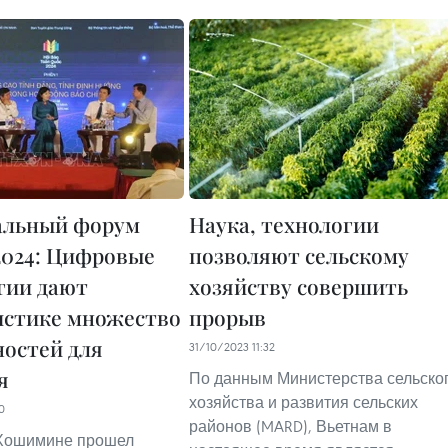
альный форум
Наука, технологии
2024: Цифровые
позволяют сельскому
гии дают
хозяйству совершить
стике множество
прорыв
остей для
31/10/2023 11:32
я
По данным Министерства сельско
хозяйства и развития сельских
0
районов (MARD), Вьетнам в
 Хошимине прошел