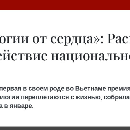
огии от сердца»: Ра
действие националь
 первая в своем роде во Вьетнаме преми
логии переплетаются с жизнью, собрала б
а в январе.