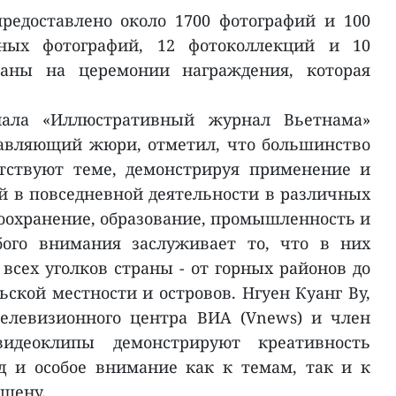
редоставлено около 1700 фотографий и 100
ьных фотографий, 12 фотоколлекций и 10
ваны на церемонии награждения, которая
нала «Иллюстративный журнал Вьетнама»
лавляющий жюри, отметил, что большинство
етствуют теме, демонстрируя применение и
й в повседневной деятельности в различных
воохранение, образование, промышленность и
обого внимания заслуживает то, что в них
всех уголков страны - от горных районов до
льской местности и островов. Нгуен Куанг Ву,
телевизионного центра ВИA (Vnews) и член
идеоклипы демонстрируют креативность
д и особое внимание как к темам, так и к
шену.