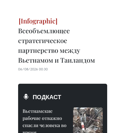
Всеобъемлющее
стратегическое
партнерство между
Вьетнамом и Таиландом
06/08/2026 00:30
ПОДКАСТ
Вьетнамские
рабочие отважно
спасли человека во
время