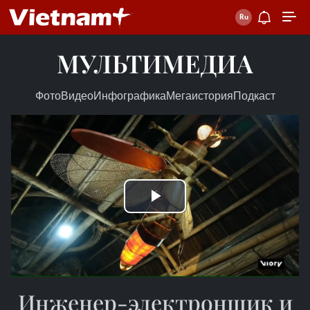
МУЛЬТИМЕДИА
Фото
Видео
Инфографика
Мегаистория
Подкаст
Play
Video
Инженер-электронщик и