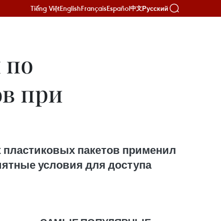
Tiếng Việt
English
Français
Español
Русский
中文
 по
ов при
х пластиковых пакетов применил
иятные условия для доступа