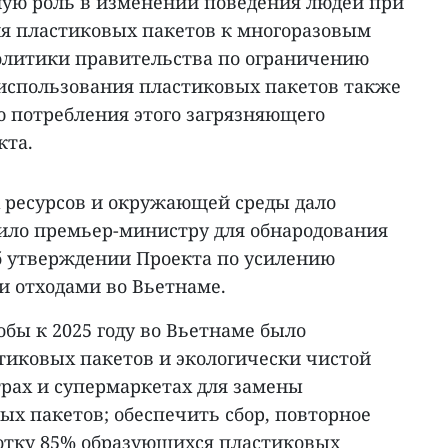
ую роль в изменении поведения людей при
ия пластиковых пакетов к многоразовым
политики правительства по ограничению
 использования пластиковых пакетов также
 потребления этого загрязняющего
кта.
 ресурсов и окружающей среды дало
ило премьер-министру для обнародования
б утверждении Проекта по усилению
 отходами во Вьетнаме.
обы к 2025 году во Вьетнаме было
тиковых пакетов и экологически чистой
трах и супермаркетах для замены
х пакетов; обеспечить сбор, повторное
отку 85% образующихся пластиковых