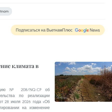
etnam
Подписаться на ВьетнамПлюс
ение климата в
люцию № 208/NQ-CP об
ельства по реализации
т 28 июля 2026 года «Об
гировании на изменение