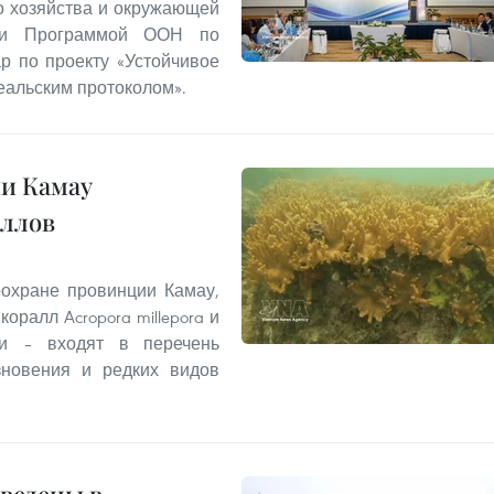
о хозяйства и окружающей
 и Программой ООН по
р по проекту «Устойчивое
альским протоколом».
и Камау
аллов
охране провинции Камау,
ралл Acropora millepora и
и – входят в перечень
зновения и редких видов