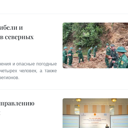
ибели и
в северных
днения и опасные погодные
четырех человек, а также
регионов.
 управлению
и