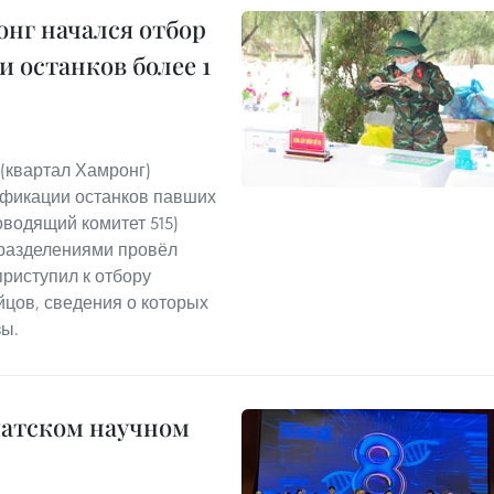
нг начался отбор
 останков более 1
(квартал Хамронг)
ификации останков павших
водящий комитет 515)
дразделениями провёл
риступил к отбору
йцов, сведения о которых
зы.
иатском научном