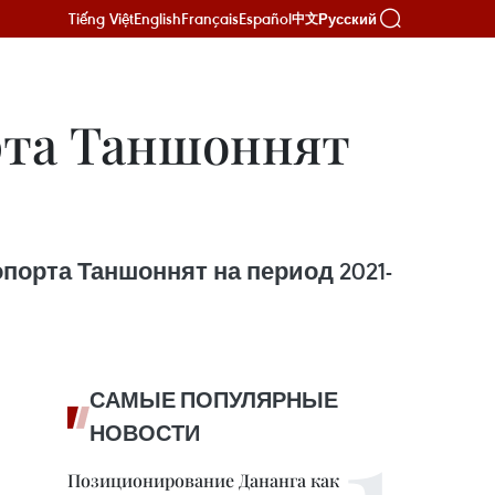
Tiếng Việt
English
Français
Español
Русский
中文
рта Таншоннят
орта Таншоннят на период 2021-
САМЫЕ ПОПУЛЯРНЫЕ
НОВОСТИ
Позиционирование Дананга как