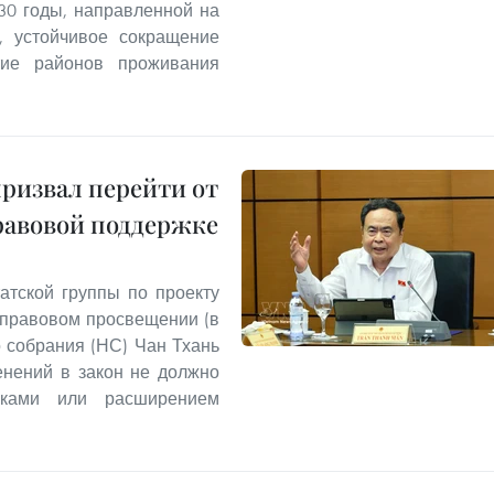
30 годы, направленной на
а, устойчивое сокращение
итие районов проживания
призвал перейти от
равовой поддержке
атской группы по проекту
 правовом просвещении (в
 собрания (НС) Чан Тхань
енений в закон не должно
вками или расширением