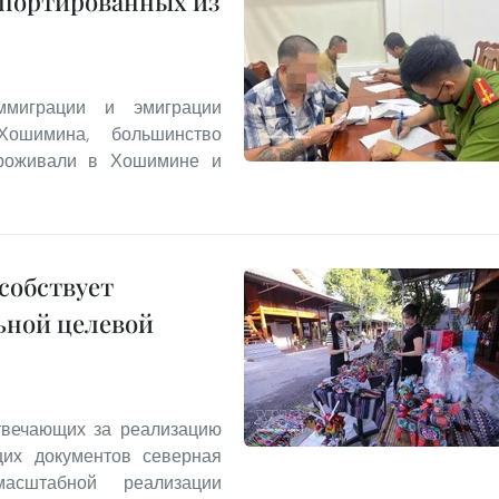
епортированных из
миграции и эмиграции
Хошимина, большинство
проживали в Хошимине и
собствует
ьной целевой
твечающих за реализацию
щих документов северная
асштабной реализации