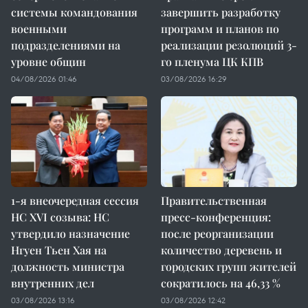
системы командования
завершить разработку
военными
программ и планов по
подразделениями на
реализации резолюций 3-
уровне общин
го пленума ЦК КПВ
04/08/2026 01:46
03/08/2026 16:29
1-я внеочередная сессия
Правительственная
НС XVI созыва: НС
пресс-конференция:
утвердило назначение
после реорганизации
Нгуен Тьен Хая на
количество деревень и
должность министра
городских групп жителей
внутренних дел
сократилось на 46,33 %
03/08/2026 13:16
03/08/2026 12:42