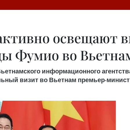
ктивно освещают в
ы Фумио во Вьетна
етнамского информационного агентства (
ьный визит во Вьетнам премьер-минист