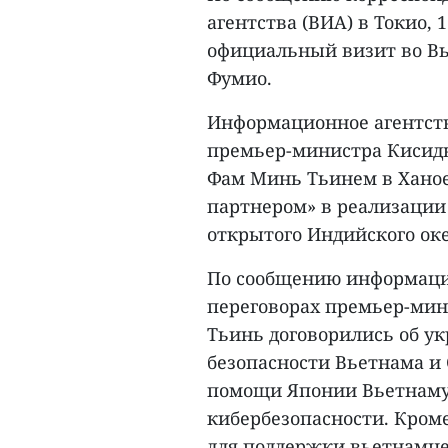
агентства (ВИА) в Токио,
официальный визит во В
Фумио.
Информационное агентств
премьер-министра Кисиды
Фам Минь Тьинем в Ханое
партнером» в реализации 
открытого Индийского оке
По сообщению информацио
переговорах премьер-ми
Тьинь договорились об у
безопасности Вьетнама и 
помощи Японии Вьетнаму 
кибербезопасности. Кроме
для поддержки вьетнамце