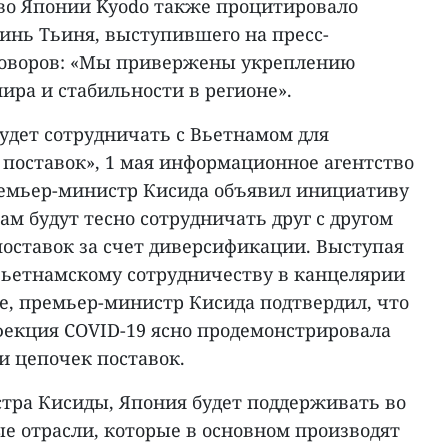
во Японии Kyodo также процитировало
нь Тьиня, выступившего на пресс-
говоров: «Мы привержены укреплению
ира и стабильности в регионе».
удет сотрудничать с Вьетнамом для
поставок», 1 мая информационное агентство
 премьер-министр Кисида объявил инициативу
ам будут тесно сотрудничать друг с другом
поставок за счет диверсификации. Выступая
вьетнамскому сотрудничеству в канцелярии
е, премьер-министр Кисида подтвердил, что
фекция COVID-19 ясно продемонстрировала
 цепочек поставок.
тра Кисиды, Япония будет поддерживать во
е отрасли, которые в основном производят