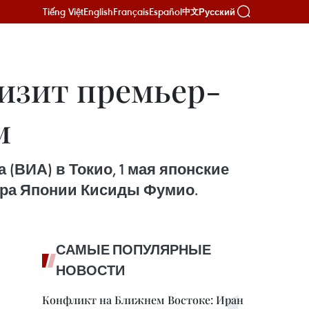
Tiếng Việt
English
Français
Español
Русский
中文
изит премьер-
м
ВИА) в Токио, 1 мая японские
ра Японии Кисиды Фумио.
САМЫЕ ПОПУЛЯРНЫЕ
НОВОСТИ
Конфликт на Ближнем Востоке: Иран