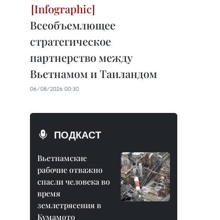
Всеобъемлющее
стратегическое
партнерство между
Вьетнамом и Таиландом
06/08/2026 00:30
ПОДКАСТ
Вьетнамские
рабочие отважно
спасли человека во
время
землетрясения в
Кумамото