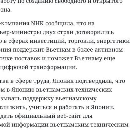
аботу по созданию свободного и открытого
она.
екомпания NHK сообщила, что на
мьер-министры двух стран договорились
 в сферах инвестиций, торговли, энергетики
ния поддержит Вьетнам в более активном
почке поставок и поможет Вьетнаму еще
 цифровой трансформации.
тва в сфере труда, Япония подтвердила, что
ем в Японию вьетнамских технических
казывать поддержку вьетнамскому
гли жить, учиться и работать в Японии.
здать официальный веб-сайт для
имой информации вьетнамским техническим