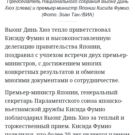
Председатель Национального собрания Выонг Динь
Хюэ (слева) и премьер-министр Японии Кисида Фумио.
(Фото: Зоан Тан/ВИА)
Выонг Динь Хюэ тепло приветствовал
Кисиду Фумио и высокопоставленную
делегацию правительства Японии,
поздравил с учпехом встречи двух премьер-
министров, с достижением многих
конкретных результатов и обменом
многими документами о сотрудничестве.
Премьер-министр Японии, генеральный
секретарь Парламентского союза японско-
вьетнамской дружбы Кисида Фумио
поблагодарил Выонг Динь Хюэ за теплый и
торжественный прием. Кисида Фумио
поделился, что более 20 лет является членом