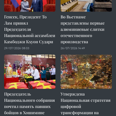
Генсек, Президент То
Во Вьетнаме
Лам принял
представлены первые
Председателя
алюминиевые слитки
Национальной ассамблеи
отечественного
Камбоджи Кхуон Судари
производства
29/07/2026 08:03
26/07/2026 14:49
Председатель
Утверждена
Национального собрания
Национальная стратегия
почтил память павших
цифровой
бойцов в Хошимине
трансформации на