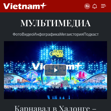
МУЛЬТИМЕДИА
Фото
Видео
Инфографика
Мегаистория
Подкаст
Play
Video
Карнавал в Халонге –