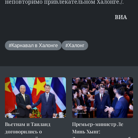
неповторимо привлекательном Халонге./.
ВИA
#Карнавал в Халонге
#Халонг
Вьетнам и Таиланд
Премьер-министр Ле
договорились о
Минь Хынг: