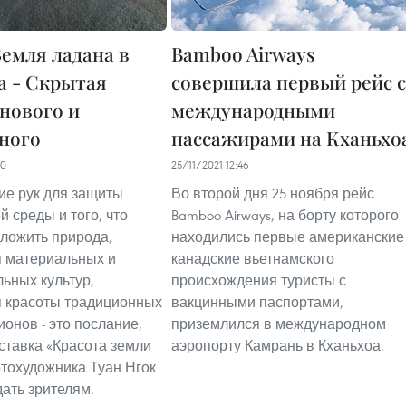
емля ладана в
Bamboo Airways
а - Скрытая
совершила первый рейс с
 нового и
международными
ного
пассажирами на Кханьхо
00
25/11/2021 12:46
е рук для защиты
Во второй дня 25 ноября рейс
 среды и того, что
Bamboo Airways, на борту которого
ложить природа,
находились первые американские
 материальных и
канадские вьетнамского
ьных культур,
происхождения туристы с
 красоты традиционных
вакцинными паспортами,
ионов - это послание,
приземлился в международном
ставка «Красота земли
аэропорту Камрань в Кханьхоа.
тохудожника Туан Нгок
дать зрителям.