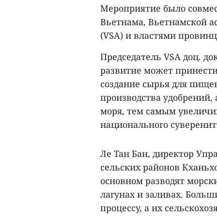
Мероприятие было совмес
Вьетнама, Вьетнамской а
(VSA) и властями провинц
Председатель VSA доц. док
развитие может принести
создание сырья для пищ
производства удобрений, 
моря, тем самым увеличи
национального суверените
Ле Тан Бан, директор Упр
сельских районов Кханьх
основном разводят морски
лагунах и заливах. Боль
процессу, а их сельскохо