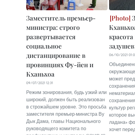
Заместитель премьер-
З
министра: строго
Кханьхо
развертывается
красота
социальное
задушев
дистанцирование в
06/10/2021 01:
провинциях Фу-йен и
Объединени
окружающей
Кханьхоа
может пред
09/07/2021 12:31
сохранения
Режим зонирования, будь узкий или
нематериал
широкий, должен быть реализован
сохранения
в строжайшем уровне. Это просьба
культур рег
заместителя премьер-министра Ву
которое вы
Дык Дама, главы Национального
ладана» фо
руководящего комитета по
хочет пере