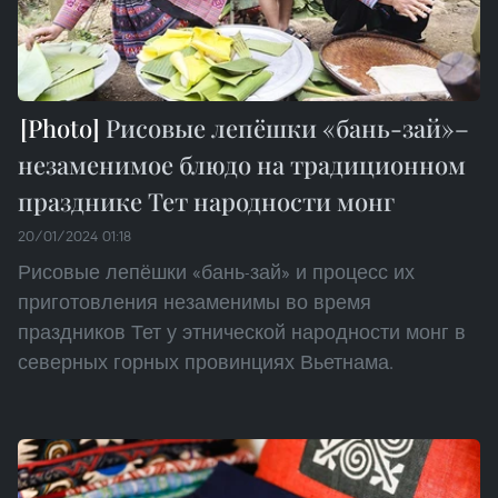
Рисовые лепёшки «бань-зай»–
незаменимое блюдо на традиционном
празднике Тет народности монг
20/01/2024 01:18
Рисовые лепёшки «бань-зай» и процесс их
приготовления незаменимы во время
праздников Тет у этнической народности монг в
северных горных провинциях Вьетнама.