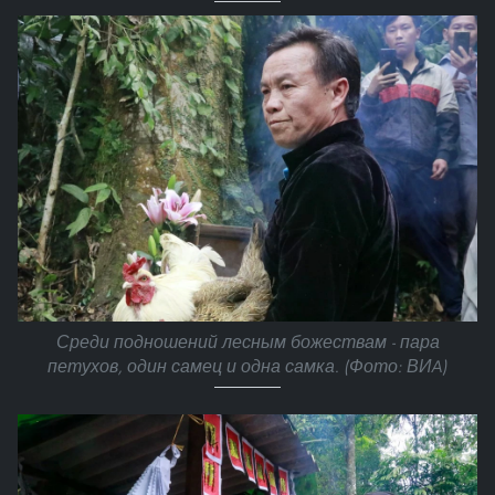
Среди подношений лесным божествам - пара
петухов, один самец и одна самка. (Фото: ВИA)