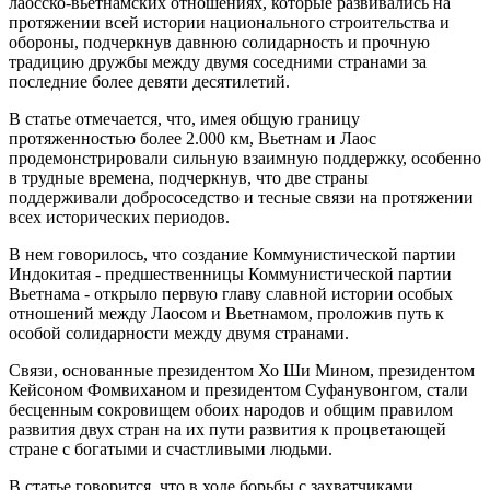
лаосско-вьетнамских отношениях, которые развивались на
протяжении всей истории национального строительства и
обороны, подчеркнув давнюю солидарность и прочную
традицию дружбы между двумя соседними странами за
последние более девяти десятилетий.
В статье отмечается, что, имея общую границу
протяженностью более 2.000 км, Вьетнам и Лаос
продемонстрировали сильную взаимную поддержку, особенно
в трудные времена, подчеркнув, что две страны
поддерживали добрососедство и тесные связи на протяжении
всех исторических периодов.
В нем говорилось, что создание Коммунистической партии
Индокитая - предшественницы Коммунистической партии
Вьетнама - открыло первую главу славной истории особых
отношений между Лаосом и Вьетнамом, проложив путь к
особой солидарности между двумя странами.
Связи, основанные президентом Хо Ши Мином, президентом
Кейсоном Фомвиханом и президентом Суфанувонгом, стали
бесценным сокровищем обоих народов и общим правилом
развития двух стран на их пути развития к процветающей
стране с богатыми и счастливыми людьми.
В статье говорится, что в ходе борьбы с захватчиками