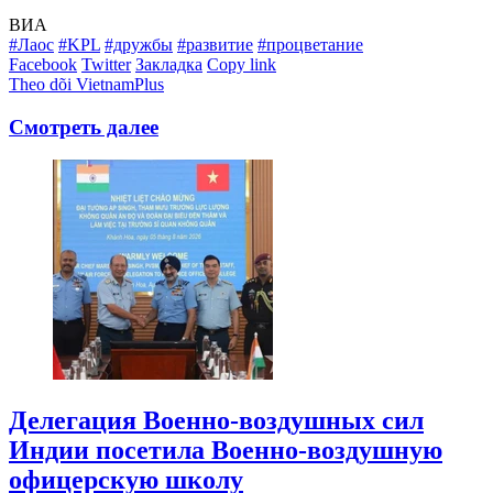
ВИА
#Лаос
#KPL
#дружбы
#развитие
#процветание
Facebook
Twitter
Закладка
Copy link
Theo dõi VietnamPlus
Смотреть далее
Делегация Военно-воздушных сил
Индии посетила Военно-воздушную
офицерскую школу