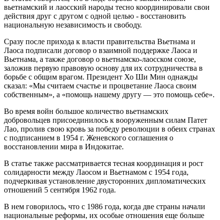
вьетнамский и лаосский народы тесно координировали свои
действия друг с другом с одной целью - восстановить
национальную независимость и свободу.
Сразу после прихода к власти правительства Вьетнама и
Лаоса подписали договор о взаимной поддержке Лаоса и
Вьетнама, а также договор о вьетнамско-лаосском союзе,
заложив первую правовую основу для их сотрудничества в
борьбе с общим врагом. Президент Хо Ши Мин однажды
сказал: «Мы считаем счастье и процветание Лаоса своим
собственным», а «помощь нашему другу — это помощь себе».
Во время войн большое количество вьетнамских
добровольцев присоединилось к вооруженным силам Патет
Лао, пролив свою кровь за победу революции в обеих странах
с подписанием в 1954 г. Женевского соглашения о
восстановлении мира в Индокитае.
В статье также рассматривается тесная координация и рост
солидарности между Лаосом и Вьетнамом с 1954 года,
подчеркивая установление двусторонних дипломатических
отношений 5 сентября 1962 года.
В нем говорилось, что с 1986 года, когда две страны начали
национальные реформы, их особые отношения еще больше