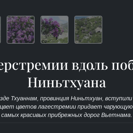
герстремии вдоль по
Ниньтхуана
зде Тхуаннам, провинция Ниньтхуан, вступили 
цвет цветов лагестремии придает чарующую 
самых красивых прибрежных дорог Вьетнама.