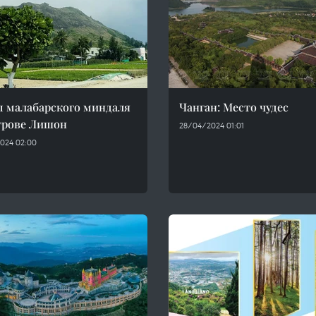
 малабарского миндаля
Чанган: Место чудес
трове Лишон
28/04/2024 01:01
024 02:00