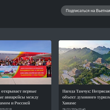
Подписаться на Вьетн
et открывает первые
Пагода Тамчук: Потряс
ые авиарейсы между
объект духовного туризм
амом и Россией
Ханаме
025 02:51
29/12/2024 03:40