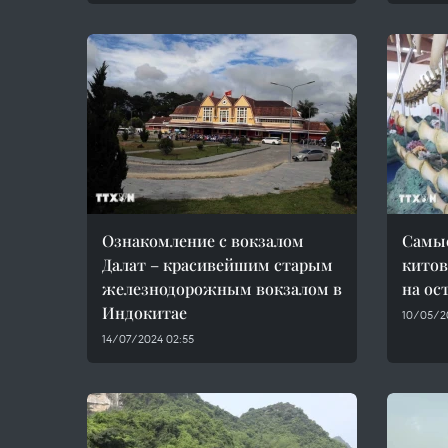
Ознакомление с вокзалом
Самые
Далат – красивейшим старым
китов
железнодорожным вокзалом в
на ос
Индокитае
10/05/2
14/07/2024 02:55