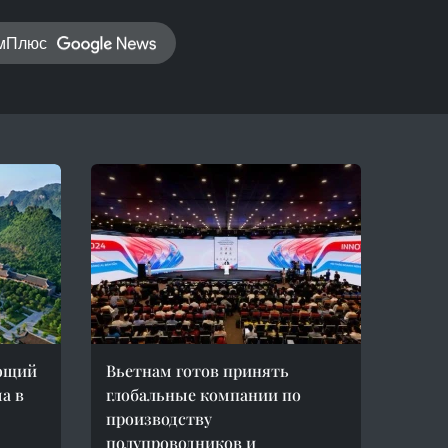
амПлюс
ающий
Вьетнам готов принять
а в
глобальные компании по
производству
полупроводников и