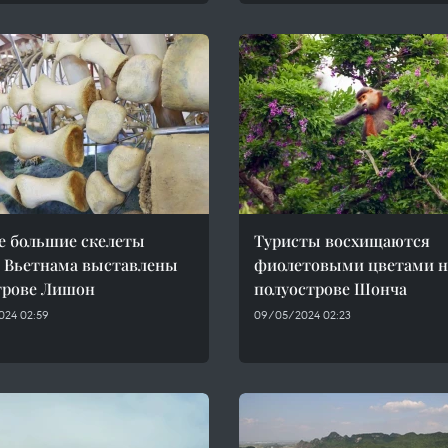
 большие скелеты
Туристы восхищаются
 Вьетнама выставлены
фиолетовыми цветами н
трове Лишон
полуострове Шонча
024 02:59
09/05/2024 02:23