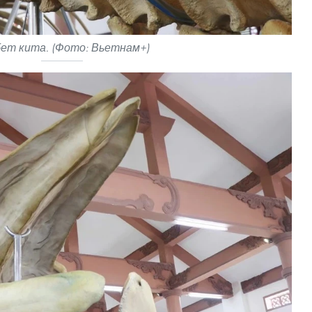
ет кита. (Фото: Вьетнам+)