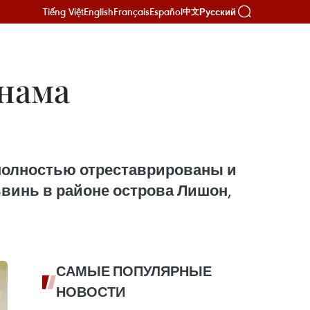
Tiếng Việt
English
Français
Español
Русский
中文
нама
 полностью отреставрированы и
ьвинь в районе острова Лишон,
САМЫЕ ПОПУЛЯРНЫЕ
НОВОСТИ