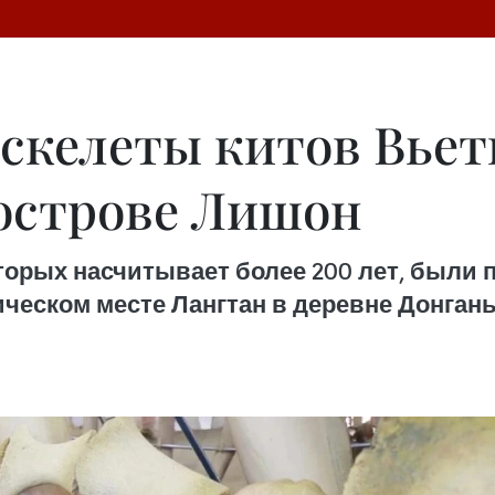
скелеты китов Вьет
острове Лишон
оторых насчитывает более 200 лет, были
ическом месте Лангтан в деревне Донган