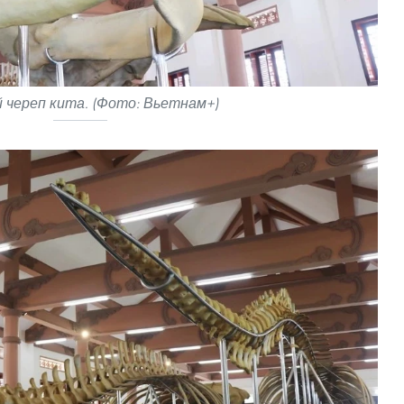
 череп кита. (Фото: Вьетнам+)