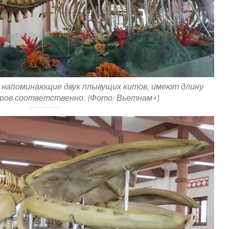
 напоминающие двух плывущих китов, имеют длину
етров соответственно. (Фото: Вьетнам+)