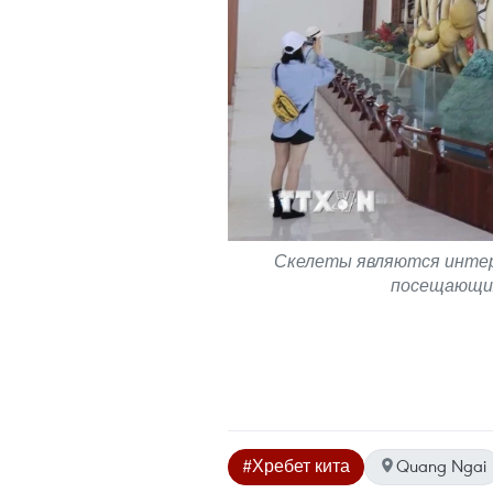
Скелеты являются интер
посещающих
#Хребет кита
Quang Ngai