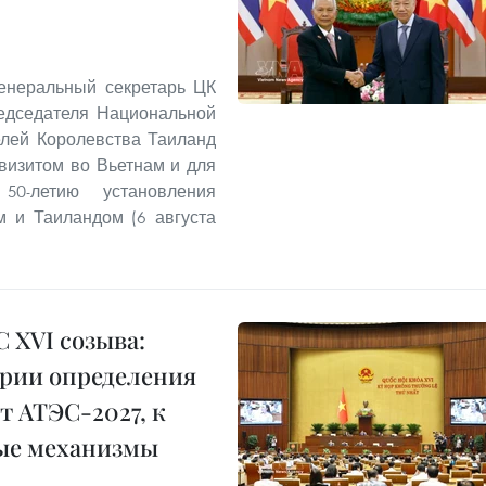
Генеральный секретарь ЦК
едседателя Национальной
елей Королевства Таиланд
изитом во Вьетнам и для
50-летию установления
 и Таиландом (6 августа
С XVI созыва:
ерии определения
 АТЭС-2027, к
бые механизмы