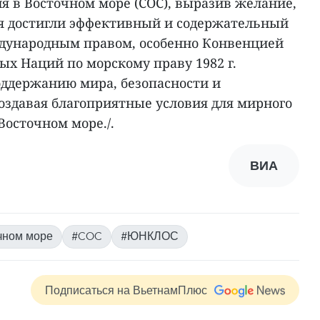
я в Восточном море (COC), выразив желание,
я достигли эффективный и содержательный
ждународным правом, особенно Конвенцией
х Наций по морскому праву 1982 г.
оддержанию мира, безопасности и
создавая благоприятные условия для мирного
Восточном море./.
ВИА
чном море
#COC
#ЮНКЛОС
Подписаться на ВьетнамПлюс