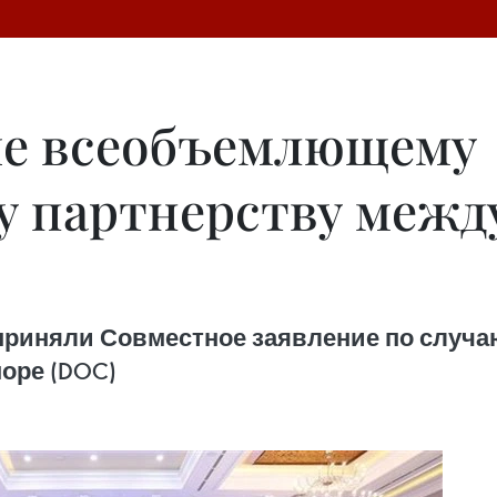
ие всеобъемлющему
у партнерству межд
приняли Совместное заявление по случа
оре (DOC)