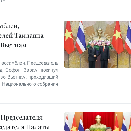
мблеи,
елей Таиланда
 Вьетнам
 ассамблеи, Председатель
нд Софон Зарам покинул
 во Вьетнам, проходивший
я Национального собрания
 Председателя
седателя Палаты