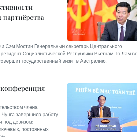
ктивности
 партнёрства
ии Сэм Мостин Генеральный секретарь Центрального
Президент Социалистической Республики Вьетнам То Лам в
совершит государственный визит в Австралию.
я конференция
ательством члена
 Чунга завершила работу
 под девизом:
лючевых, постоянных
у».