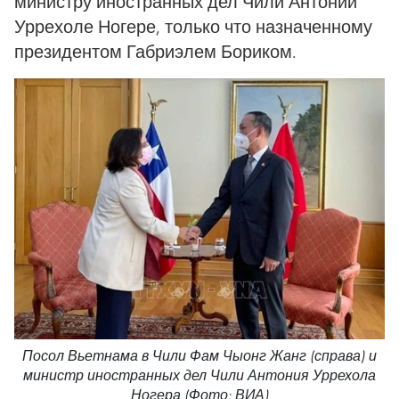
министру иностранных дел Чили Антонии
Уррехоле Ногере, только что назначенному
президентом Габриэлем Бориком.
Посол Вьетнама в Чили Фам Чыонг Жанг (справа) и
министр иностранных дел Чили Антония Уррехола
Ногера (Фото: ВИА)