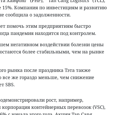
 Хайфонг” (PHP), “ Tan Cang Logistics” (TCL),
же 15%. Компания по инвестициям и развитию
не сообщила о задолженности.
ет помочь этим предприятиям быстро
огда пандемия находится под контролем.
шем негативном воздействии болезни цены
 остаются более стабильными, чем на рынке
ого рынка после праздника Тэта также
но все же гораздо меньше, чем снижение
ет SBS.
одемонстрировали рост, например,
 корпорация контейнерных перевозок (VSC),
% с начала этого года. Акции Tan Cang