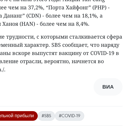
лее чем на 37,2%, “Порта Хайфонг” (PHP) -
 Дананг” (CDN) - более чем на 18,1%, а
Ханоя (HAN) - более чем на 8,4%.
е трудности, с которыми сталкивается сфера
еменный характер. SBS сообщает, что наряду
траны вскоре выпустят вакцину от COVID-19 в
вление отрасли, вероятно, начнется во
./.
ВИА
ельной прибыли
#SBS
#COVID-19