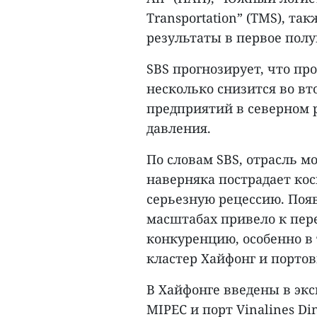
Transportation” (TMS), т
результаты в первое полу
SBS прогнозирует, что п
несколько снизится во вто
предприятий в северном р
давления.
По словам SBS, отрасль м
наверняка пострадает кос
серьезную рецессию. Поя
масштабах привело к пер
конкуренцию, особенно в
кластер Хайфонг и порто
В Хайфонге введены в эк
MIPEC и порт Vinalines Di