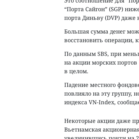
Это соотношение для “Порта
“Порта Сайгон” (SGP) ни
порта Диньву (DVP) даже 
Большая сумма денег мож
восстановить операции, к
По данным SBS, при мень
на акции морских портов
в целом.
Падение местного фондов
повлияло на эту группу, 
индекса VN-Index, сообща
Некоторые акции даже пр
Вьетнамская акционерная
увеличившись почти на 26