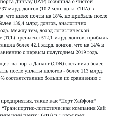
порта Диньву (DVP) сообщила о чистой
37 млрд. донгов (10,2 млн. долл. США) в
да, что ниже почти на 18%, но прибыль после
олее 139,4 млрд. донгов, аналогично
ода. Между тем, доход логистической
c (TCL) превысил 512,1 млрд. донгов, прибыль
авила более 42,1 млрд. донгов, что на 14% и
равнению с первым полугодием 2019 года.
ества порта Дананг (CDN) составила более
быль после уплаты налогов - более 113 млрд.
6,6% соответственно больше по сравнению с
 предприятия, такие как “Порт Хайфонг”
P), “Транспортно-логистическая компания Хай
ический центр” (STG) и “Transimex