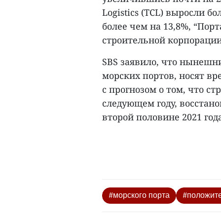
Logistics (TCL) выросли бо
более чем на 13,8%, “Порта
строительной корпорации 
SBS заявило, что нынешни
морских портов, носят вр
с прогнозом о том, что с
следующем году, восстано
второй половине 2021 года
#морского порта
#положит