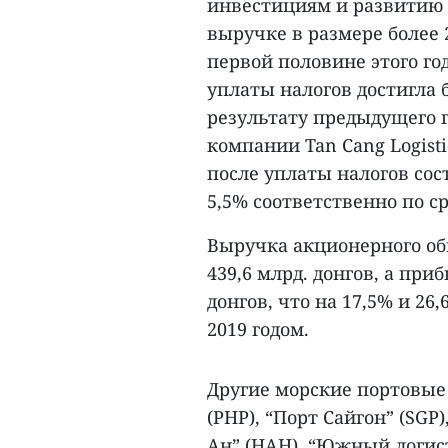
инвестициям и развитию 
выручке в размере более 2
первой половине этого го
уплаты налогов достигла б
результату предыдущего г
компании Tan Cang Logisti
после уплаты налогов сост
5,5% соответственно по с
Выручка акционерного общ
439,6 млрд. донгов, а при
донгов, что на 17,5% и 2
2019 годом.
Другие морские портовые
(PHP), “Порт Сайгон” (SG
Ан” (HAH), “Южный логист