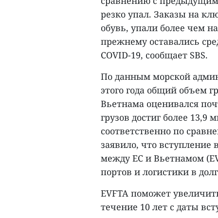
сравнению с предыдущими
резко упал. Заказы на кл
обувь, упали более чем н
прежнему оставались сре
COVID-19, сообщает SBS.
По данным морской админ
этого года общий объем г
Вьетнама оценивался почт
грузов достиг более 13,9 
соответственно по сравне
заявило, что вступление 
между ЕС и Вьетнамом (E
портов и логистики в дол
EVFTA поможет увеличить 
течение 10 лет с даты вс