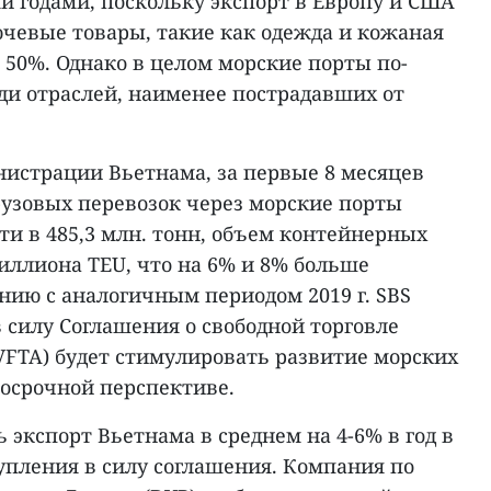
 годами, поскольку экспорт в Европу и США
ючевые товары, такие как одежда и кожаная
а 50%. Однако в целом морские порты по-
ди отраслей, наименее пострадавших от
истрации Вьетнама, за первые 8 месяцев
рузовых перевозок через морские порты
и в 485,3 млн. тонн, объем контейнерных
миллиона TEU, что на 6% и 8% больше
нию с аналогичным периодом 2019 г. SBS
в силу Соглашения о свободной торговле
VFTA) будет стимулировать развитие морских
госрочной перспективе.
экспорт Вьетнама в среднем на 4-6% в год в
тупления в силу соглашения. Компания по