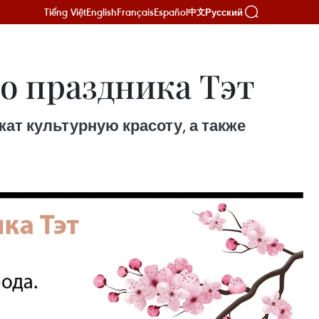
Tiếng Việt
English
Français
Español
Русский
中文
о праздника Тэт
жат культурную красоту, а также