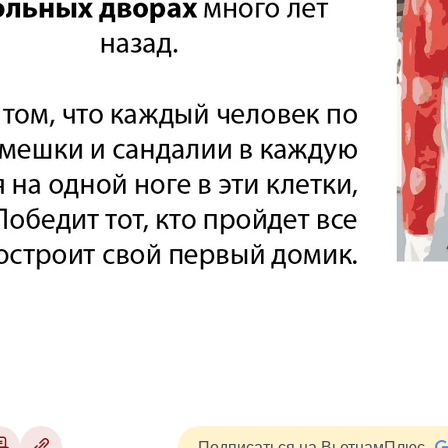
Подписаться на ВьетнамПлюс