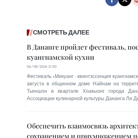
СМОТРЕТЬ ДАЛЕЕ
В Дананге пройдет фестиваль, п
куангнамской кухни
06/08/2026 21:00
Фестиваль «Микуанг - квинтэссенция куангнамско
августа в общинном доме Найнам на террито
Тьеншон в квартале Хоакыонг города Дана
Ассоциации кулинарной культуры Дананга Ли Ди
Обеспечить взаимосвязь архитект
сохранением и приумножением ц