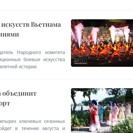
 искусств Вьетнама
ниями
атель Народного комитета
иционные боевые искусства
елетней истории.
а объединит
порт
четырех ключевых сезонных
ойдет в течение августа и