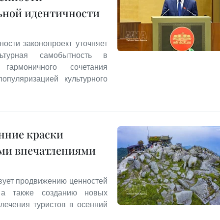
льной идентичности
ности законопроект уточняет
ьтурная самобытность в
 гармоничного сочетания
опуляризацией культурного
нние краски
ыми впечатлениями
твует продвижению ценностей
, а также созданию новых
влечения туристов в осенний