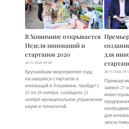
В Хошимине открывается
Премьер
Неделя инноваций и
создани
стартапов 2020
для инн
стартап
25/11/2020 09:00
Крупнейшие мероприятия года,
28/11/2020 09:1
касающиеся стартапов и
Премьер-ми
инноваций в Хошимине, пройдут с
заявил 27 н
23 по 28 ноября, сообщило 23
инвесторам
ноября муниципальное управление
предприним
науки и технологий.
необходимо
для иннова
экосистемы