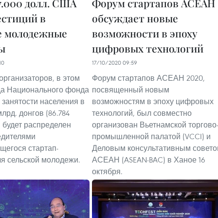
7.000 долл. США
Форум стартапов АСЕАН
естиций в
обсуждает новые
е молодежные
возможности в эпоху
ы
цифровых технологий
10
17/10/2020 09:59
организаторов, в этом
Форум стартапов АСЕАН 2020,
да Национального фонда
посвященный новым
 занятости населения в
возможностям в эпоху цифровых
лрд. донгов (86.784
технологий, был совместно
 будет распределен
организован Вьетнамской торгово
едителями
промышленной палатой (VCCI) и
егося стартап-
Деловым консультативным совет
ля сельской молодежи.
АСЕАН (ASEAN-BAC) в Ханое 16
октября.