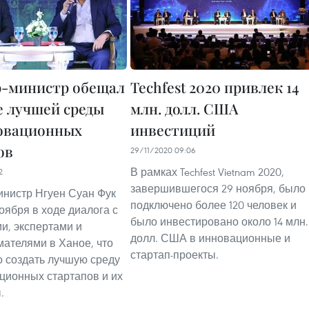
-министр обещал
Techfest 2020 привлек 14
е лучшей среды
млн. долл. США
овационных
инвестиций
ов
29/11/2020 09:06
В рамках Techfest Vietnam 2020,
2
завершившегося 29 ноября, было
нистр Нгуен Суан Фук
подключено более 120 человек и
оября в ходе диалога с
было инвестировано около 14 млн.
и, экспертами и
долл. США в инновационные и
ателями в Ханое, что
стартап-проекты.
 создать лучшую среду
ционных стартапов и их
.