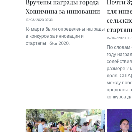
Вручены награды города
Почти 8
Хошимина за инновации
для инв
сельски
17/03/2020 07:33
стартап
16 марта были определены награды
в конкурсе за инновации и
16/06/2020 03:
стартапы I-Star 2020.
По словам 
году награ
содействия
размере 2 м
долл. США)
между поб
продолжающ
конкурса д