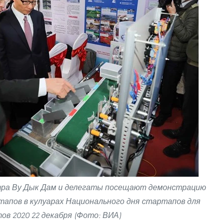
ра Ву Дык Дам и делегаты посещают демонстрацию
тапов в кулуарах Национального дня стартапов для
ов 2020 22 декабря (Фото: ВИА)