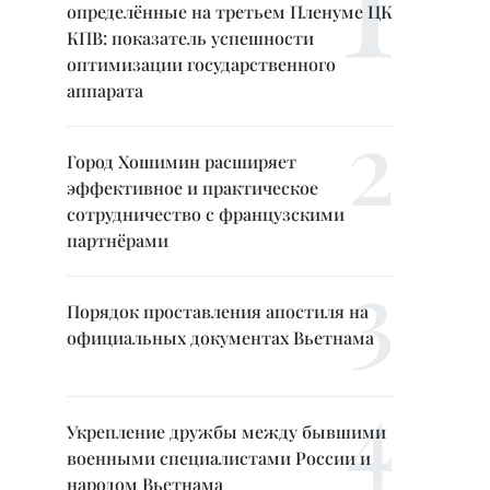
определённые на третьем Пленуме ЦК
КПВ: показатель успешности
оптимизации государственного
аппарата
Город Хошимин расширяет
эффективное и практическое
сотрудничество с французскими
партнёрами
Порядок проставления апостиля на
официальных документах Вьетнама
Укрепление дружбы между бывшими
военными специалистами России и
народом Вьетнама