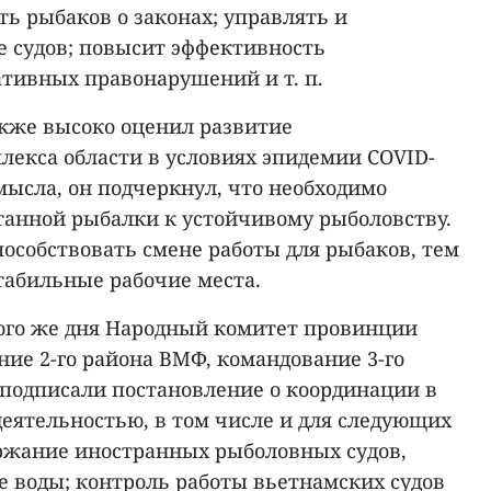
ь рыбаков о законах; управлять и
 судов; повысит эффективность
тивных правонарушений и т. п.
кже высоко оценил развитие
екса области в условиях эпидемии COVID-
мысла, он подчеркнул, что необходимо
нтанной рыбалки к устойчивому рыболовству.
пособствовать смене работы для рыбаков, тем
табильные рабочие места.
того же дня Народный комитет провинции
ние 2-го района ВМФ, командование 3-го
 подписали постановление о координации в
еятельностью, в том числе и для следующих
ержание иностранных рыболовных судов,
воды; контроль работы вьетнамских судов