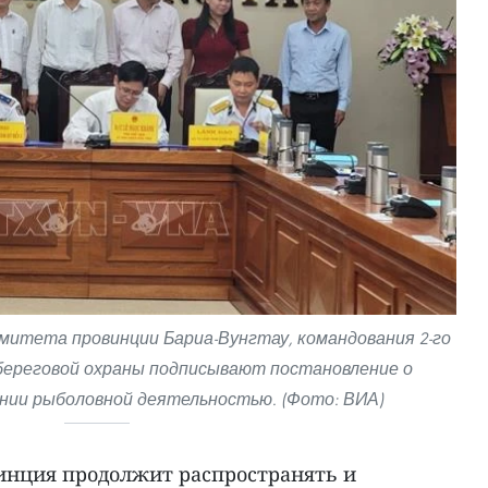
итета провинции Бариа-Вунгтау, командования 2-го
 береговой охраны подписывают постановление о
ении рыболовной деятельностью. (Фото: ВИА)
инция продолжит распространять и