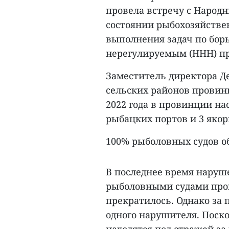
провела встречу с Народ
состоянии рыбохозяйстве
выполнения задач по бор
нерегулируемым (ННН) п
Заместитель директора Де
сельских районов провинц
2022 года в провинции на
рыбацких портов и 3 якор
100% рыболовных судов о
В последнее время наруш
рыболовными судами про
прекратилось. Однако за 
одного нарушителя. Поск
находятся под стражей за