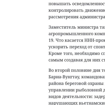
повышать осведомленност
контролировать движение
рассмотрения администра
Заместитель министра та
агропромышленного компл
19. Что касается ННН-про
ускорить переход от спо
Кроме того, необходимо с
самым создавая для них с
Во второй половине дня 
Бариа-Вунгтау, командова
района береговой охраны
управлении рыболовной д
видов деятельности: зад
нарушающих вьетнамские 