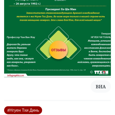
ВИА
#Нгуен Тхи Динь