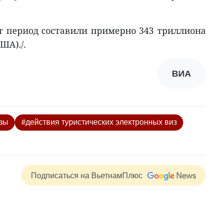
от период составили примерно 343 триллиона
ША)./.
ВИА
изы
#действия туристических электронных виз
Подписаться на ВьетнамПлюс