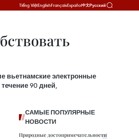
Tiếng Việt
English
Français
Español
Русский
中文
обствовать
щие вьетнамские электронные
 течение 90 дней,
САМЫЕ ПОПУЛЯРНЫЕ
НОВОСТИ
Природные достопримечательности