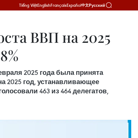
Tiếng Việt
English
Français
Español
Русский
中文
оста ВВП на 2025
 8%
евраля 2025 года была принята
а 2025 год, устанавливающее
олосовали 463 из 464 делегатов,