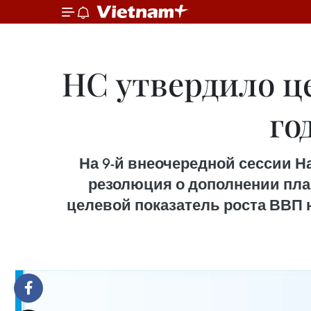
НС утвердило це
го
На 9-й внеочередной сессии Н
резолюция о дополнении пла
целевой показатель роста ВВП н