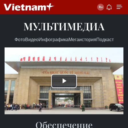
МУЛЬТИМЕДИА
Фото
Видео
Инфографика
Мегаистория
Подкаст
Play
Video
Обеспечение