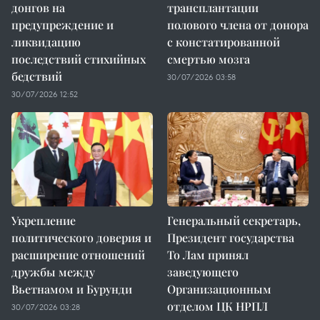
донгов на
трансплантации
предупреждение и
полового члена от донора
ликвидацию
с констатированной
последствий стихийных
смертью мозга
бедствий
30/07/2026 03:58
30/07/2026 12:52
Укрепление
Генеральный секретарь,
политического доверия и
Президент государства
расширение отношений
То Лам принял
дружбы между
заведующего
Вьетнамом и Бурунди
Организационным
отделом ЦК НРПЛ
30/07/2026 03:28