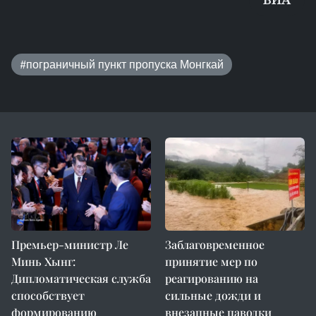
#пограничный пункт пропуска Монгкай
Премьер-министр Ле
Заблаговременное
Минь Хынг:
принятие мер по
Дипломатическая служба
реагированию на
способствует
сильные дожди и
формированию
внезапные паводки