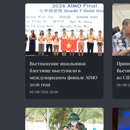
Вьетнамские школьники
Приня
блестяще выступили в
Вьетн
международном финале AIMO
из С
2026 года
05/08/2
05/08/2026 20:00