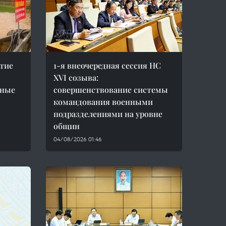
тие
1-я внеочередная сессия НС
XVI созыва:
пные
совершенствование системы
командования военными
подразделениями на уровне
общин
04/08/2026 01:46