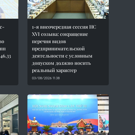
с-
1-я внеочередная сессия НС
XVI созыва: сокращение
во
перечня видов
упп
предпринимательской
46,33
деятельности с условным
допуском должно носить
реальный характер
03/08/2026 11:38