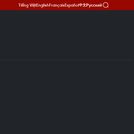
Tiếng Việt
English
Français
Español
Русский
中文