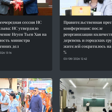
неочередная сессия НС
Правительственная прес
озыва: НС утвердило
конференция: после
чение Нгуен Тьен Хая на
реорганизации количест
ость министра
деревень и городских гр
енних дел
жителей сократилось на 
%
026 13:16
03/08/2026 12:42