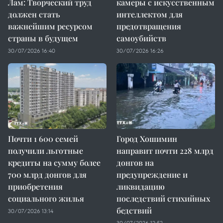
Лам: Творческий труд
камеры с искусственным
должен стать
интеллектом для
важнейшим ресурсом
предотвращения
страны в будущем
самоубийств
30/07/2026 16:40
30/07/2026 16:26
Почти 1 600 семей
Город Хошимин
получили льготные
направит почти 228 млрд
кредиты на сумму более
донгов на
700 млрд донгов для
предупреждение и
приобретения
ликвидацию
социального жилья
последствий стихийных
бедствий
30/07/2026 13:14
30/07/2026 12:52