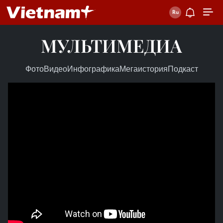
МУЛЬТИМЕДИА
Фото
Видео
Инфографика
Мегаистория
Подкаст