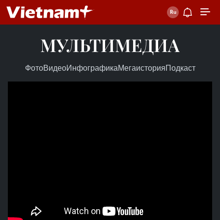
МУЛЬТИМЕДИА
Фото
Видео
Инфографика
Мегаистория
Подкаст