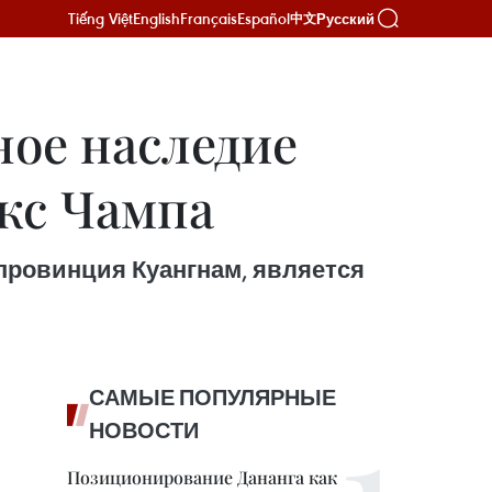
Tiếng Việt
English
Français
Español
Русский
中文
ное наследие
кс Чампа
провинция Куангнам, является
САМЫЕ ПОПУЛЯРНЫЕ
НОВОСТИ
Позиционирование Дананга как