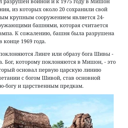
 разрушен войной и к 1975 году в Mишон
ения, из которых около 20 сохранили свой
ым крупным сооружением является 24-
кружающими башнями, которая считается
ампа. К сожалению, башня была разрушена
 конце 1969 года.
оклоняются Линге или образу бога Шивы -
 Бог, которому поклоняются в Мишон, - это
оторый основал первую царскую линию
очетании с богом Шивой, став основной
ю-богу и царственным предкам.