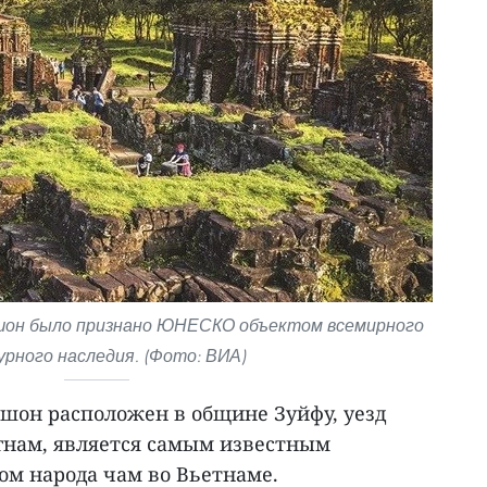
ишон было признано ЮНЕСКО объектом всемирного
урного наследия. (Фото: ВИА)
он расположен в общине Зуйфу, уезд
гнам, является самым известным
м народа чам во Вьетнаме.