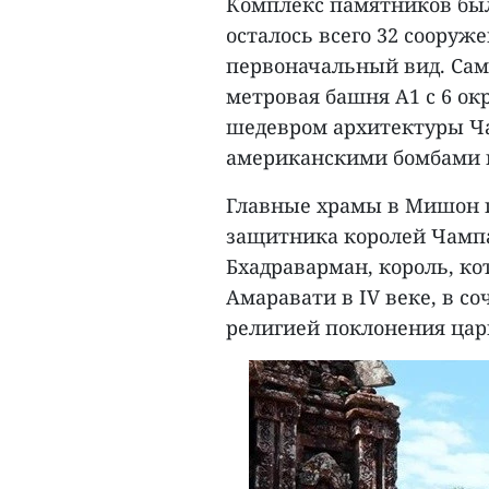
Комплекс памятников был
осталось всего 32 сооруж
первоначальный вид. Сам
метровая башня А1 с 6 о
шедевром архитектуры Ч
американскими бомбами в
Главные храмы в Мишон п
защитника королей Чампа.
Бхадраварман, король, к
Амаравати в IV веке, в с
религией поклонения цар