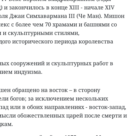
) и закончилось в конце XIII - начале XIV
оля Джаи Симхавармана III (Че Ман). Мишон
екс с более чем 70 храмами и башнями со
 и скульптурными стилями,
ого исторического периода королевства
ых сооружений и скульптурных работ в
нием индуизма.
ен обращено на восток – в сторону
ели богов; за исключением нескольких
ад или в обоих направлениях - восток-запад,
ысли обожествленных царей после смерти и
дкам.