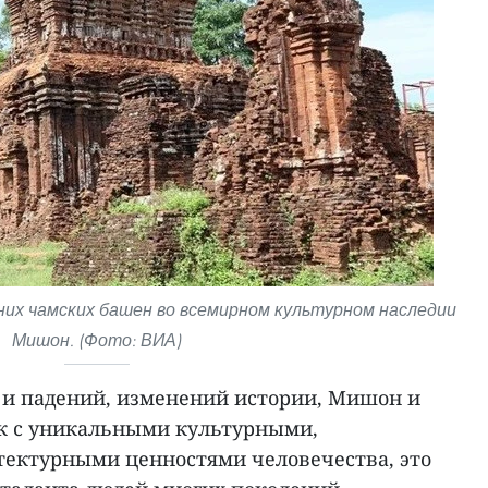
их чамских башен во всемирном культурном наследии
Мишон. (Фото: ВИА)
в и падений, изменений истории, Мишон и
ик с уникальными культурными,
ектурными ценностями человечества, это