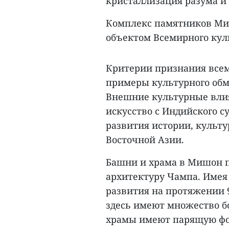
кристаллизация разума и
Комплекс памятников М
объектом Всемирного куль
Критерии признания все
примеры культурного обм
Внешние культурные влия
искусство с Индийского с
развития истории, культ
Восточной Азии.
Башни и храма в Mишон 
архитектуру Чампа. Имея
развития на протяжении 9 
здесь имеют множество б
храмы имеют парящую фо