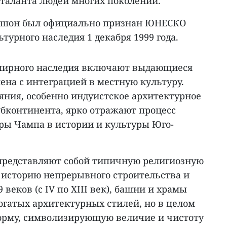
 таланта людей многих поколений.
ишон был официально признан ЮНЕСКО
турного наследия 1 декабря 1999 года.
мирного наследия включают выдающиеся
ена с интеграцией в местную культуру.
ния, особенно индуистское архитектурное
убконтинента, ярко отражают процесс
уры Чампа в истории и культуры Юго-
представляют собой типичную религиозную
 историю непрерывного строительства и
веков (с IV по XIII век), башни и храмы
огатых архитектурных стилей, но в целом
рму, символизирующую величие и чистоту