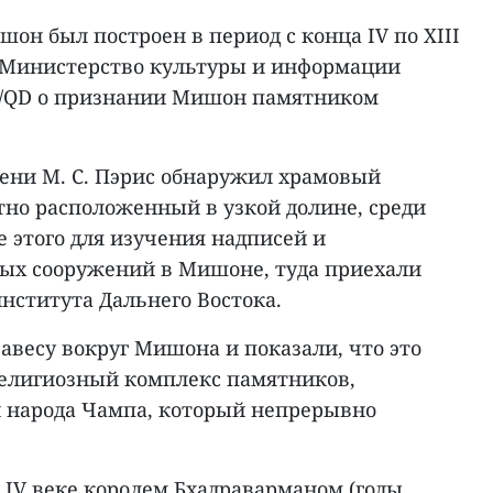
н был построен в период с конца IV по XIII
да Министерство культуры и информации
/QD о признании Мишон памятником
мени М. С. Пэрис обнаружил храмовый
но расположенный в узкой долине, среди
е этого для изучения надписей и
ых сооружений в Мишоне, туда приехали
нститута Дальнего Востока.
авесу вокруг Мишона и показали, что это
елигиозный комплекс памятников,
 народа Чампа, который непрерывно
 IV веке королем Бхадраварманом (годы