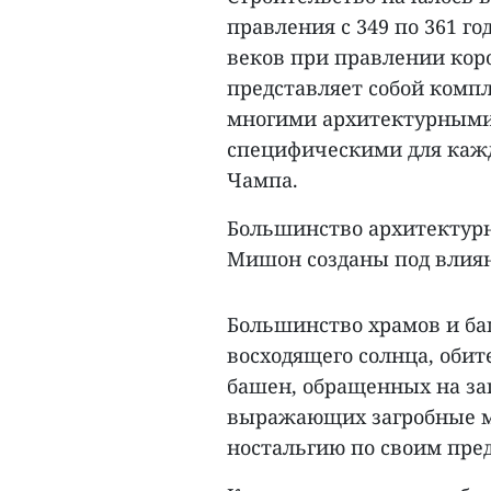
правления с 349 по 361 год
веков при правлении кор
представляет собой компл
многими архитектурными
специфическими для кажд
Чампа.
Большинство архитектурн
Mишон созданы под влия
Большинство храмов и баш
восходящего солнца, обит
башен, обращенных на зап
выражающих загробные м
ностальгию по своим пре