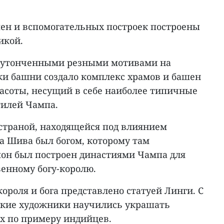
ен и вспомогательных построек построены
икой.
с утонченными резными мотивами на
и башни создало комплекс храмов и башен
асоты, несущий в себе наиболее типичные
тилей Чампа.
страной, находящейся под влиянием
а Шива был богом, которому там
он был построен династиями Чампа для
венному богу-королю.
ороля и бога представлено статуей Линги. С
ские художники научились украшать
их по примеру индийцев.