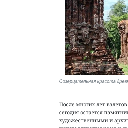
Созерцательная красота древн
После многих лет взлето
сегодня остается памятн
художественными и архит