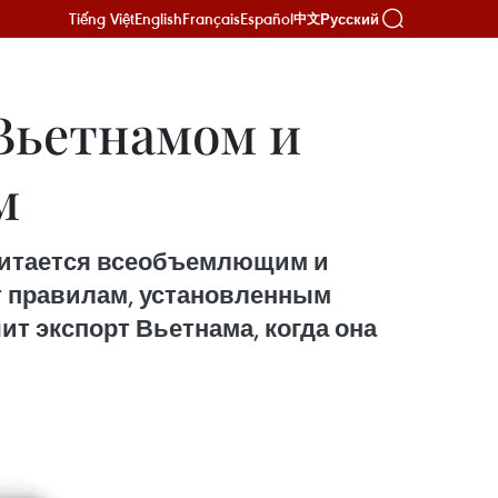
Tiếng Việt
English
Français
Español
Русский
中文
Вьетнамом и
м
считается всеобъемлющим и
т правилам, установленным
ит экспорт Вьетнама, когда она