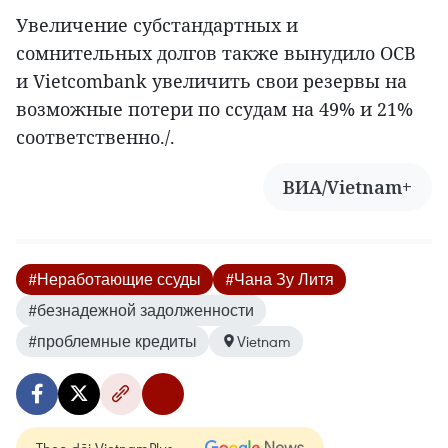
Увеличение субстандартных и
сомнительных долгов также вынудило OCB
и Vietcombank увеличить свои резервы на
возможные потери по ссудам на 49% и 21%
соответственно./.
ВИА/Vietnam+
#Неработающие ссуды
#Чана Зу Литя
#безнадежной задолженности
#проблемные кредиты
Vietnam
Theo dõi VietnamPlus