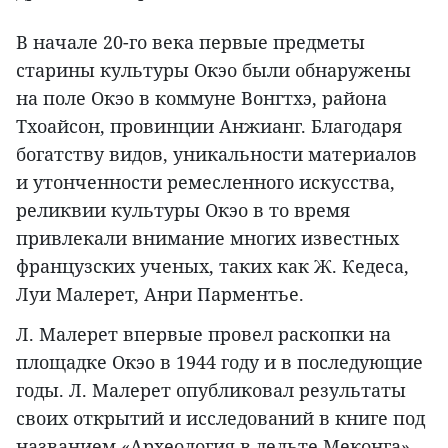
В начале 20-го века первые предметы
старины культуры Окэо были обнаружены
на поле Окэо в коммуне Вонгтхэ, района
Тхоайсон, провинции Анжианг. Благодаря
богатству видов, уникальности материалов
и утонченности ремесленного искусства,
реликвии культуры Окэо в то время
привлекали внимание многих известных
французских ученых, таких как Ж. Кедеса,
Луи Малерет, Анри Парментье.
Л. Малерет впервые провел раскопки на
площадке Окэо в 1944 году и в последующие
годы. Л. Малерет опубликовал результаты
своих открытий и исследований в книге под
названием «Археология в дельте Меконга»,