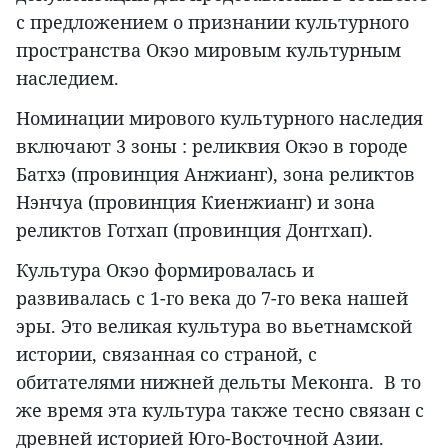
с предложением о признании культур
ного
пространства Окэо мировым культурным
наследием.
Номинации мирового культурного наследия
включают 3 зоны : реликвия Oкэo в городе
Батхэ (провинция Анжианг), зона реликтов
Нэнчуа (провинция Киенжианг) и зона
реликтов Готхап (провинция Донтхап).
Культура Окэо формировалась и
развивалась с 1-го века до 7-го века нашей
эры. Это великая культура во вьетнамской
истории, связанная со страной, с
обитателями нижней дельты Меконга. В то
же время эта культура также тесно связан с
древней историей Юго-Восточной Азии.