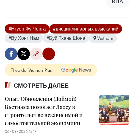
ВИА
#Нгуен Фу Чонга
#дисциплинарных взысканий
#Ву Хонг Нам
#Буй Тхань Шона
Vietnam
Theo dõi VietnamPlus
СМОТРЕТЬ ДАЛЕЕ
Опыт Обновления (Доймой)
Вьетнама помогает Лаосу в
строительстве независимой и
самостоятельной экономики
06/08/2026 15:17