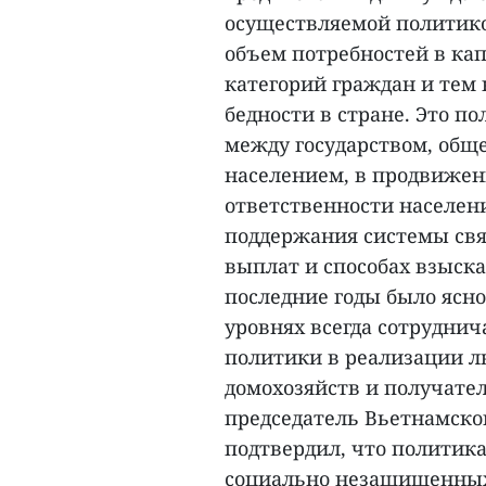
осуществляемой политик
объем потребностей в ка
категорий граждан и тем
бедности в стране. Это п
между государством, об
населением, в продвиже
ответственности населе
поддержания системы свя
выплат и способах взыск
последние годы было ясно
уровнях всегда сотрудни
политики в реализации л
домохозяйств и получате
председатель Вьетнамско
подтвердил, что политика
социально незащищенных 