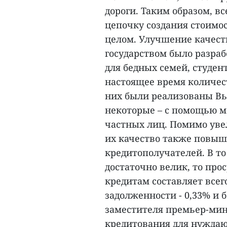
дороги. Таким образом, 
цепочку создания стоимо
целом. Улучшение качест
государством было разра
для бедных семей, студен
настоящее время количест
них были реализованы Вь
некоторые – с помощью м
частных лиц. Помимо уве
их качество также повыш
кредитополучателей. В то
достаточно велик, то пр
кредитам составляет всег
задолженности - 0,33% и 
заместителя премьер-мин
кредитования для нуждаю