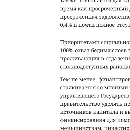
также повышается для ка
время как просроченный д
просроченная задолженно
0,4% и почти полное отсу
Приоритетами социальной
100% охват бедных слоев
проживающих в отдаленн
сложнодоступных районах,
Тем не менее, финансиро
сталкивается со многими
управляющего Государств
правительство уделять п
источников капитала и в
финансирования для пом
меньшинствам, инвестируя