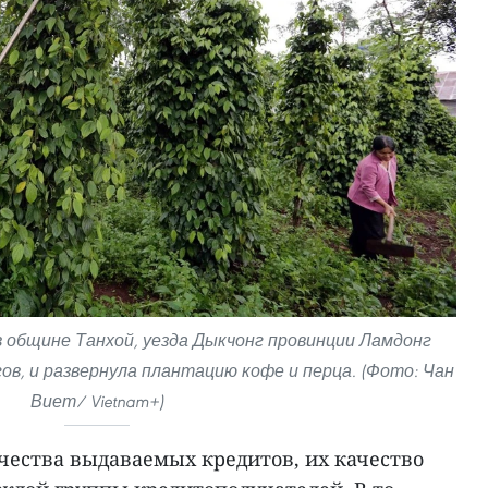
в общине Танхой, уезда Дыкчонг провинции Ламдонг
гов, и развернула плантацию кофе и перца. (Фото: Чан
Виет/ Vietnam+)
ества выдаваемых кредитов, их качество