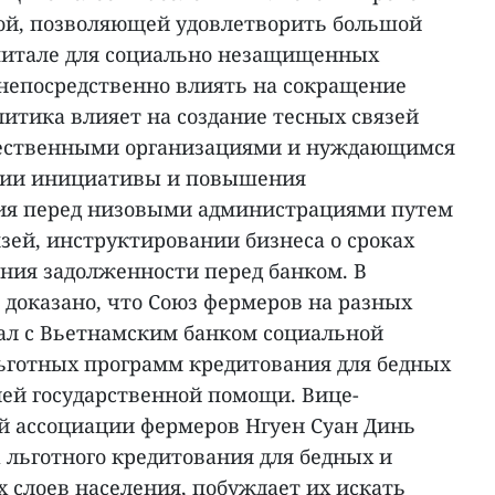
ой, позволяющей удовлетворить большой
питале для социально незащищенных
 непосредственно влиять на сокращение
олитика влияет на создание тесных связей
щественными организациями и нуждающимся
нии инициативы и повышения
ния перед низовыми администрациями путем
зей, инструктировании бизнеса о сроках
ания задолженности перед банком. В
 доказано, что Союз фермеров на разных
чал с Вьетнамским банком социальной
ьготных программ кредитования для бедных
лей государственной помощи. Вице-
й ассоциации фермеров Нгуен Суан Динь
 льготного кредитования для бедных и
слоев населения, побуждает их искать