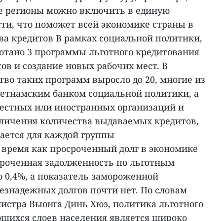
все регионы можно включить в единую
сти, что поможет всей экономике страны в
ва кредитов В рамках социальной политики,
ботано 3 программы льготного кредитования
тов и создание новых рабочих мест. В
во таких программ выросло до 20, многие из
етнамским банком социальной политики, а
естных или иностранных организаций и
личения количества выдаваемых кредитов,
ается для каждой группы
 время как просроченный долг в экономике
осроченная задолженность по льготным
о 0,4%, а показатель замороженной
безнадежных долгов почти нет. По словам
истра Выонга Динь Хюэ, политика льготного
щихся слоев населения является широко