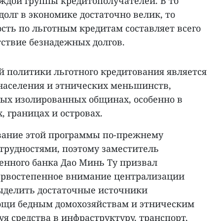
ждой группы кредитополучателей. В то
олг в экономике достаточно велик, то
сть по льготным кредитам составляет всего
тствие безнадежных долгов.
 политики льготного кредитования является
 населения и этнических меньшинств,
ых изолированных общинах, особенно в
 границах и островах.
вание этой программы по-прежнему
 трудностями, поэтому заместитель
енного банка Дао Минь Ту призвал
ервостепенное внимание централизации
ыделить достаточные источники
ощи бедным домохозяйствам и этническим
 средства в инфраструктуру, транспорт,