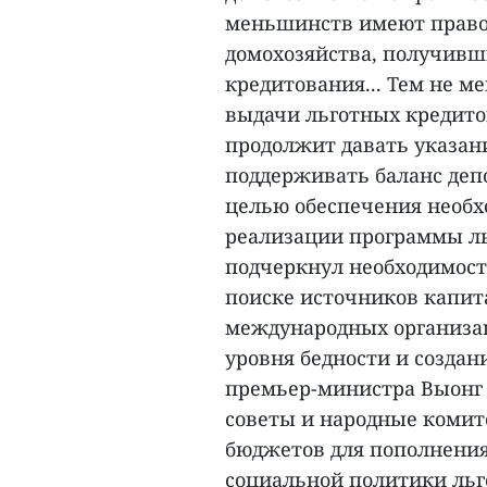
меньшинств имеют право
домохозяйства, получивши
кредитования... Тем не м
выдачи льготных кредитов
продолжит давать указан
поддерживать баланс деп
целью обеспечения необх
реализации программы льг
подчеркнул необходимост
поиске источников капит
международных организа
уровня бедности и создан
премьер-министра Выонг 
советы и народные комит
бюджетов для пополнения
социальной политики льг