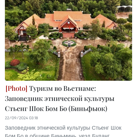
Туризм во Вьетнаме:
Заповедник этнической культуры
Стьенг Шок Бом Бо (Биньфыок)
22/09/2024 03:18
Заповедник этнической культуры Стьенг Шок
Бом Бо в общине Биньминь, уезд Буданг,