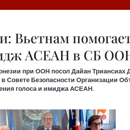
и: Вьетнам помогае
идж АСЕАН в СБ ОО
незии при ООН посол Дайан Триансиах Д
 в Совете Безопасности Организации О
ления голоса и имиджа АСЕАН.