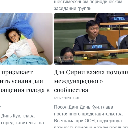
шестимесячном периодическом
заседании группы
 призывает
Для Сирии важна помощ
ить усилия для
международного
ращения голода в
сообщества
17/12/2020 08:31
Посол Данг Динь Куи, глава
2
постоянного представительства
 Динь Куи, глава
Вьетнама при ООН, подчеркнул
о представительства
важность помощи международног