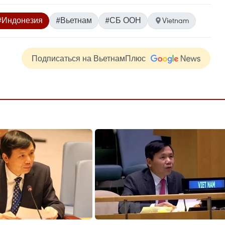
#Индонезия
#Вьетнам
#СБ ООН
Vietnam
Подписаться на ВьетнамПлюс