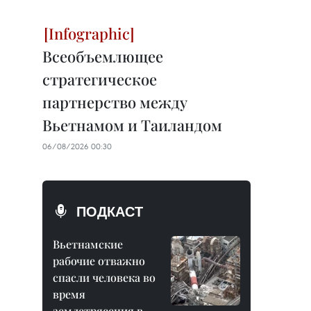
Всеобъемлющее
стратегическое
партнерство между
Вьетнамом и Таиландом
06/08/2026 00:30
ПОДКАСТ
Вьетнамские
рабочие отважно
спасли человека во
время
землетрясения в