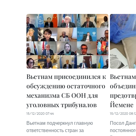
Вьетнам присоединился к
Вьетнам
обсуждению остаточного
объедин
механизма СБ ООН для
предотв
уголовных трибуналов
Йемене
15/12/2020 07:44
15/12/2020 08:1
Вьетнам подчеркнул главную
Посол Данг
ответственность стран за
постоянног