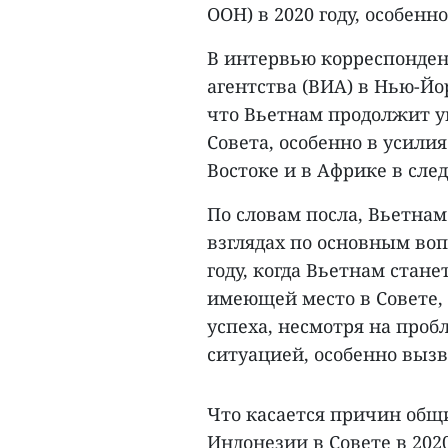
ООН) в 2020 году, особен
В интервью корреспонде
агентства (ВИА) в Нью-Йо
что Вьетнам продолжит у
Совета, особенно в усил
Востоке и в Африке в сле
По словам посла, Вьетнам
взглядах по основным воп
году, когда Вьетнам стан
имеющей место в Совете, 
успеха, несмотря на про
ситуацией, особенно выз
Что касается причин общ
Индонезии в Совете в 2020