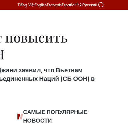
Tiếng Việt
English
Français
Español
Русский
中文
т повысить
Н
жани заявил, что Вьетнам
бъединенных Наций (СБ ООН) в
САМЫЕ ПОПУЛЯРНЫЕ
НОВОСТИ