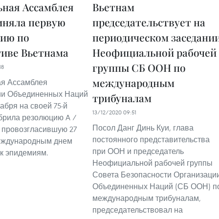
ьная Ассамблея
Вьетнам
няла первую
председательствует на
ию по
периодическом заседани
иве Вьетнама
Неофициальной рабочей
группы СБ ООН по
18
международным
ая Ассамблея
ии Объединенных Наций
трибуналам
абря на своей 75-й
13/12/2020 09:51
брила резолюцию A /
Посол Данг Динь Куи, глава
7, провозгласившую 27
постоянного представительства
еждународным днем
при ООН и председатель
 к эпидемиям.
Неофициальной рабочей группы
Совета Безопасности Организаци
Объединенных Наций (СБ ООН) п
международным трибуналам,
председательствовал на