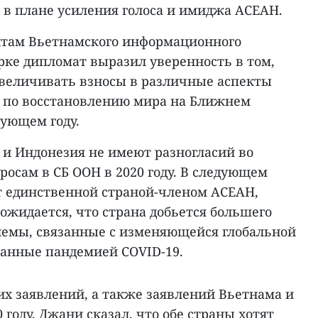
но в плане усиления голоса и имиджа АСЕАН.
нтам Вьетнамского информационного
рке дипломат выразил уверенность в том,
величивать взносы в различные аспекты
ия по восстановлению мира на Ближнем
дующем году.
 и Индонезия не имеют разногласий во
росам в СБ ООН в 2020 году. В следующем
ет единственной страной-членом АСЕАН,
ожидается, что страна добьется большего
блемы, связанные с изменяющейся глобальной
ванные пандемией COVID-19.
их заявлений, а также заявлений Вьетнама и
 году, Джани сказал, что обе страны хотят