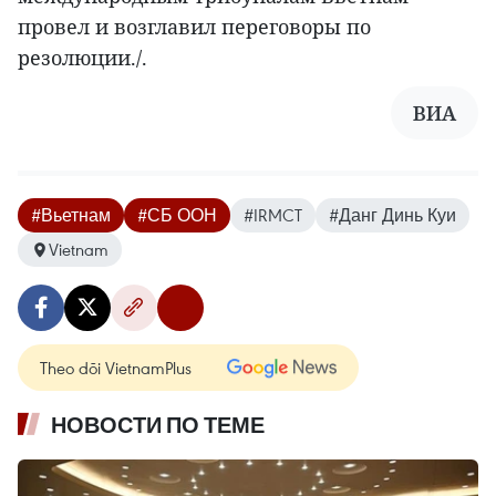
провел и возглавил переговоры по
резолюции./.
ВИА
#Вьетнам
#СБ ООН
#IRMCT
#Данг Динь Куи
Vietnam
Theo dõi VietnamPlus
НОВОСТИ ПО ТЕМЕ