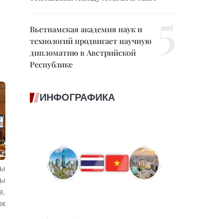
Вьетнамская академия наук и
технологий продвигает научную
дипломатию в Австрийской
Республике
ИНФОГРАФИКА
ты
мы
в,
ок