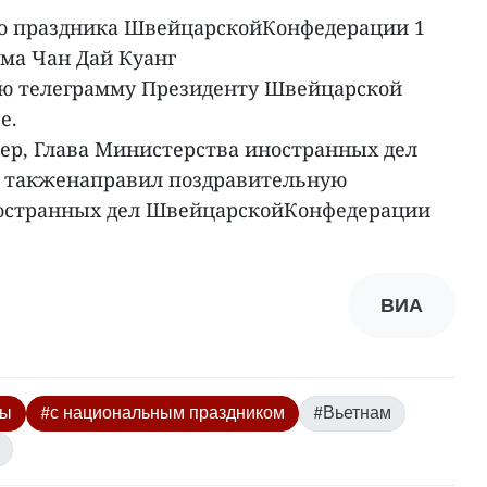
о праздника ШвейцарскойКонфедерации 1
ама Чан Дай Куанг
ю телеграмму Президенту Швейцарской
е.
ьер, Глава Министерства иностранных дел
 такженаправил поздравительную
остранных дел ШвейцарскойКонфедерации
ВИА
мы
#с национальным праздником
#Вьетнам