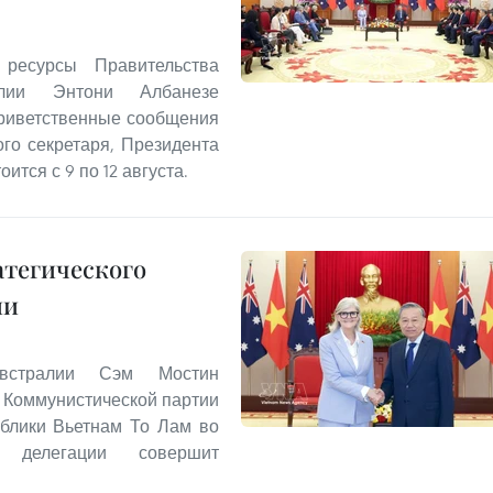
ресурсы Правительства
алии Энтони Албанезе
риветственные сообщения
ого секретаря, Президента
ится с 9 по 12 августа.
атегического
ии
Австралии Сэм Мостин
 Коммунистической партии
ублики Вьетнам То Лам во
й делегации совершит