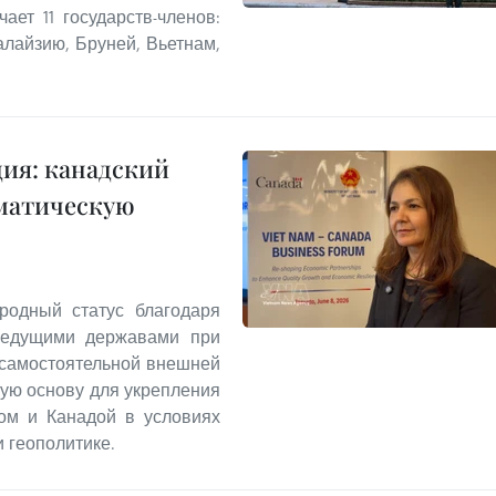
ает 11 государств-членов:
лайзию, Бруней, Вьетнам,
ия: канадский
оматическую
родный статус благодаря
ведущими державами при
 самостоятельной внешней
ную основу для укрепления
мом и Канадой в условиях
 геополитике.