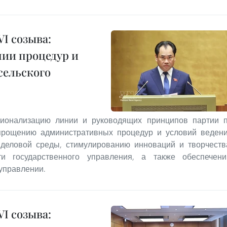
I созыва:
нии процедур и
сельского
ционализацию линии и руководящих принципов партии 
прощению административных процедур и условий веден
 деловой среды, стимулированию инноваций и творчеств
и государственного управления, а также обеспечен
управлении.
I созыва: