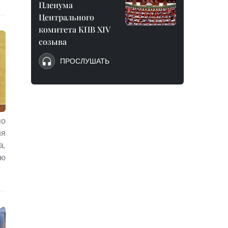
Пленума
Центрального
комитета КПВ XIV
созыва
ПРОСЛУШАТЬ
по
ия
а,
ию