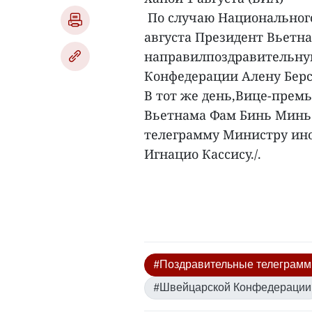
По случаю Национальног
августа Президент Вьетн
направилпоздравительну
Конфедерации Алену Берс
В тот же день,Вице-прем
Вьетнама Фам Бинь Минь
телеграмму Министру ин
Игнацио Кассису./.
#Поздравительные телеграм
#Швейцарской Конфедерации