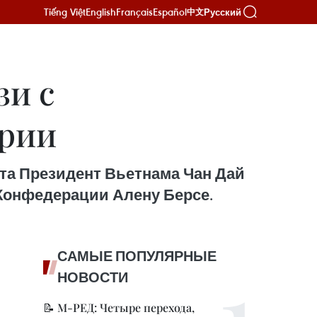
Tiếng Việt
English
Français
Español
Русский
中文
зи с
рии
та Президент Вьетнама Чан Дай
Конфедерации Алену Берсе.
САМЫЕ ПОПУЛЯРНЫЕ
НОВОСТИ
📝 М-РЕД: Четыре перехода,