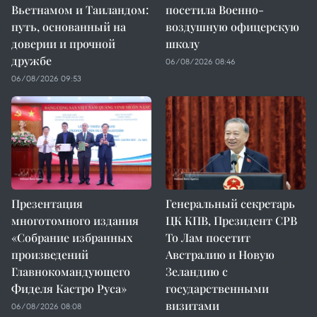
Вьетнамом и Таиландом:
посетила Военно-
путь, основанный на
воздушную офицерскую
доверии и прочной
школу
дружбе
06/08/2026 08:46
06/08/2026 09:53
Презентация
Генеральный секретарь
многотомного издания
ЦК КПВ, Президент СРВ
«Собрание избранных
То Лам посетит
произведений
Австралию и Новую
Главнокомандующего
Зеландию с
Фиделя Кастро Руса»
государственными
визитами
06/08/2026 08:08