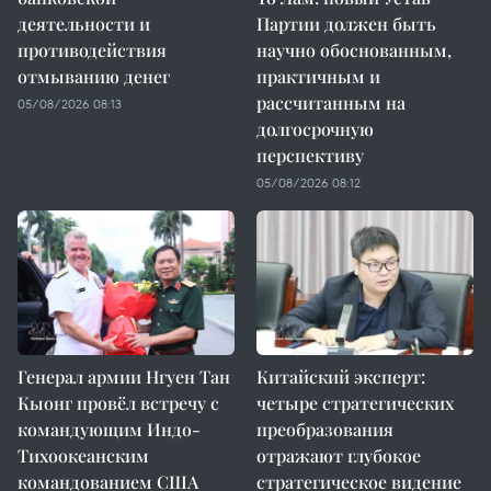
деятельности и
Партии должен быть
противодействия
научно обоснованным,
отмыванию денег
практичным и
рассчитанным на
05/08/2026 08:13
долгосрочную
перспективу
05/08/2026 08:12
Генерал армии Нгуен Тан
Китайский эксперт:
Кыонг провёл встречу с
четыре стратегических
командующим Индо-
преобразования
Тихоокеанским
отражают глубокое
командованием США
стратегическое видение