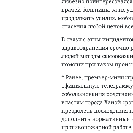
любезно поинтересовался
врачей больницы за их у
продолжать усилия, моби
спасения любой ценой вс
В связи с этим инцидент
здравоохранения срочно 
людей методы самооказа
помощи при таком происш
* Ранее, премьер-минист
официальную телеграмму 
соболезнования родствен
властям города Ханой ср
преодолеть последствия 
дополнить нормативные а
противопожарной работе,