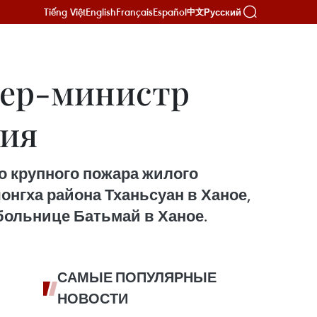
Tiếng Việt
English
Français
Español
Русский
中文
ьер-министр
вия
о крупного пожара жилого
онгха района Тханьсуан в Ханое,
больнице Батьмай в Ханое.
САМЫЕ ПОПУЛЯРНЫЕ
НОВОСТИ