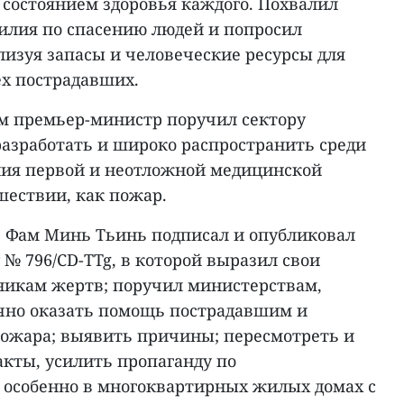
 состоянием здоровья каждого. Похвалил
силия по спасению людей и попросил
лизуя запасы и человеческие ресурсы для
ех пострадавших.
ом премьер-министр поручил сектору
разработать и широко распространить среди
ния первой и неотложной медицинской
ествии, как пожар.
р Фам Минь Тьинь подписал и опубликовал
№ 796/CD-TTg, в которой выразил свои
никам жертв; поручил министерствам,
очно оказать помощь пострадавшим и
пожара; выявить причины; пересмотреть и
кты, усилить пропаганду по
 особенно в многоквартирных жилых домах с