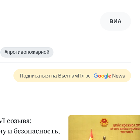
ВИА
#противопожарной
Подписаться на ВьетнамПлюс
I созыва:
у и безопасность,