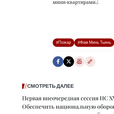
мини-квартирами./.
#Пожар
#Фам Минь Тьинь
СМОТРЕТЬ ДАЛЕЕ
Первая внеочередная сессия НС XV
Обеспечить национальную оборон