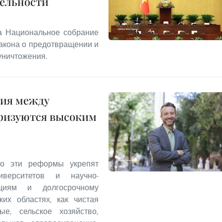
тельности
та Национальное собрание
акона о предотвращении и
уничтожения.
ния между
еризуются высоким
что эти реформы укрепят
иверситетов и научно-
ициям и долгосрочному
ких областях, как чистая
ые, сельское хозяйство,